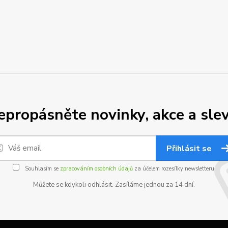
epropásněte novinky, akce a slev
Přihlásit se
Souhlasím se
zpracováním osobních údajů
za účelem rozesílky newsletteru.
Můžete se kdykoli odhlásit. Zasíláme jednou za 14 dní.