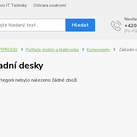
vis IT Techniky
Ochrana soukromí
Nevíte
Hledat
+420
(Po-Pá
VÝPRODEJ
Počítače, mobily a elektronika
Komponenty
Základní 
adní desky
tegorii nebylo nalezeno žádné zboží.