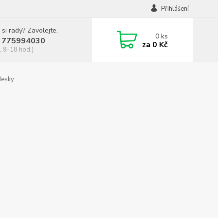
Přihlášení
 si rady? Zavolejte.
0
ks
 775994030
za
0 Kč
, 9-18 hod.)
desky