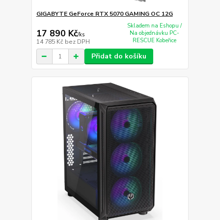
GIGABYTE GeForce RTX 5070 GAMING OC 12G
Skladem na Eshopu /
17 890 Kč
Na objednávku PC-
/
ks
RESCUE Kobeřice
14 785 Kč
bez DPH
Přidat do košíku