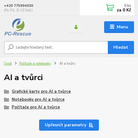
0
ks
+420 775994030
za
0 Kč
(Po-Pá, 9-18 hod.)
Menu
Hledat
Úvod
Počítače a notebooky
AI a tvůrci
AI a tvůrci
Grafické karty pro AI a tvůrce
Notebooky pro AI a tvůrce
Počítače pro AI a tvůrce
Upřesnit parametry