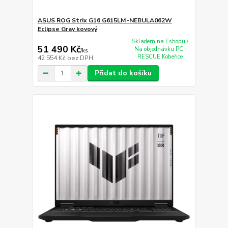
ASUS ROG Strix G16 G615LM-NEBULA062W
Eclipse Gray kovový
Skladem na Eshopu /
51 490 Kč
Na objednávku PC-
/
ks
RESCUE Kobeřice
42 554 Kč
bez DPH
Přidat do košíku