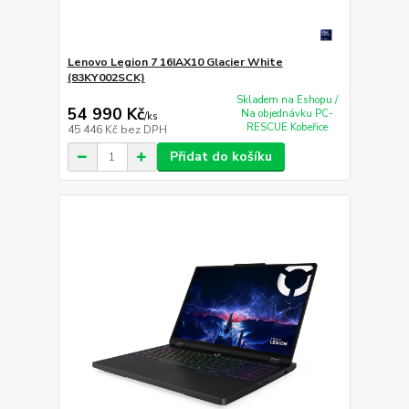
Lenovo Legion 7 16IAX10 Glacier White
(83KY002SCK)
Skladem na Eshopu /
54 990 Kč
Na objednávku PC-
/
ks
RESCUE Kobeřice
45 446 Kč
bez DPH
Přidat do košíku