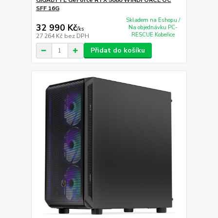
SFF 16G
Skladem na Eshopu /
32 990 Kč
Na objednávku PC-
/
ks
RESCUE Kobeřice
27 264 Kč
bez DPH
Přidat do košíku