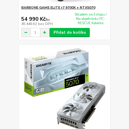
BARBONE GAME ELITE r7 9700X + RTX5070
Skladem na Eshopu /
54 990 Kč
Na objednávku PC-
/
ks
RESCUE Kobeřice
45 446 Kč
bez DPH
Přidat do košíku