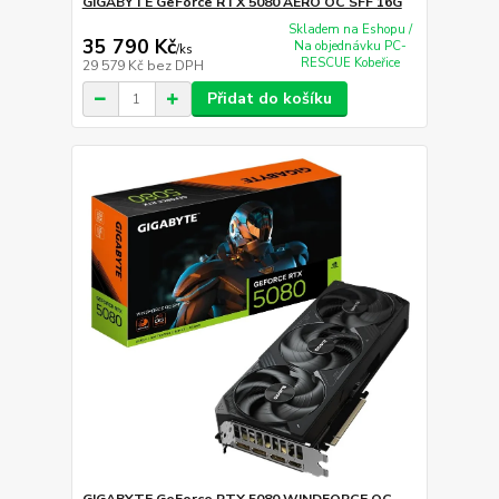
GIGABYTE GeForce RTX 5080 AERO OC SFF 16G
Skladem na Eshopu /
35 790 Kč
Na objednávku PC-
/
ks
RESCUE Kobeřice
29 579 Kč
bez DPH
Přidat do košíku
GIGABYTE GeForce RTX 5080 WINDFORCE OC