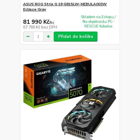
ASUS ROG Strix G 18 G815LW-NEBULA003W
Eclipse Gray
Skladem na Eshopu /
81 990 Kč
Na objednávku PC-
/
ks
RESCUE Kobeřice
67 760 Kč
bez DPH
Přidat do košíku