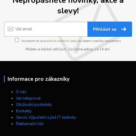
Nepropásněte novinky, akce a
slevy!
Přihlásit se
Souhlasím se
zpracováním osobních údajů
za účelem rozesílky newsletteru.
Můžete se kdykoli odhlásit. Zasíláme jednou za 14 dní.
Informace pro zákazníky
O nás
Jak nakupovat
Obchodní podmínky
Kontakty
Servis Výpočetní a jiné IT techniky
Reklamační řád