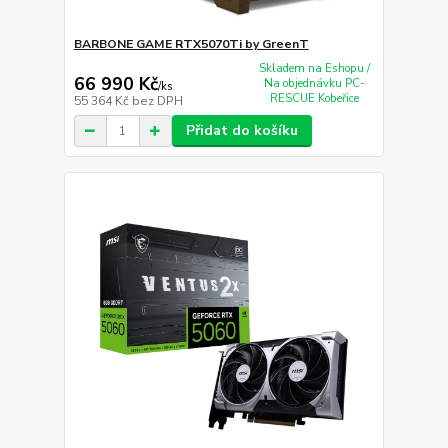
BARBONE GAME RTX5070Ti by GreenT
Skladem na Eshopu /
66 990 Kč
Na objednávku PC-
/
ks
RESCUE Kobeřice
55 364 Kč
bez DPH
Přidat do košíku