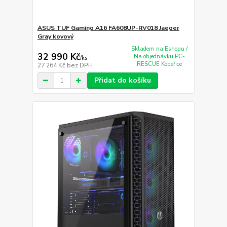
ASUS TUF Gaming A16 FA608UP-RV018 Jaeger
Gray kovový
Skladem na Eshopu /
32 990 Kč
Na objednávku PC-
/
ks
RESCUE Kobeřice
27 264 Kč
bez DPH
Přidat do košíku