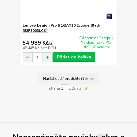
Lenovo Legion Pro 5 16IAX10 Eclipse Black
(83F3003LCK)
Skladem na Eshopu /
54 989 Kč
Na objednávku PC-
/
ks
RESCUE Kobeřice
45 445 Kč
bez DPH
Přidat do košíku
Načíst další produkty (19)
strana
z 2
další