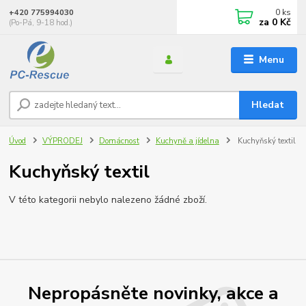
0
ks
+420 775994030
za
0 Kč
(Po-Pá, 9-18 hod.)
Menu
Hledat
Úvod
VÝPRODEJ
Domácnost
Kuchyně a jídelna
Kuchyňský textil
Kuchyňský textil
V této kategorii nebylo nalezeno žádné zboží.
Nepropásněte novinky, akce a