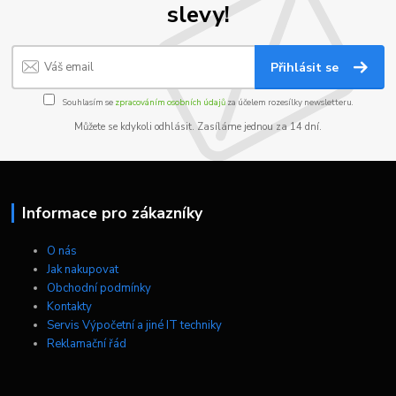
slevy!
Přihlásit se
Souhlasím se
zpracováním osobních údajů
za účelem rozesílky newsletteru.
Můžete se kdykoli odhlásit. Zasíláme jednou za 14 dní.
Informace pro zákazníky
O nás
Jak nakupovat
Obchodní podmínky
Kontakty
Servis Výpočetní a jiné IT techniky
Reklamační řád