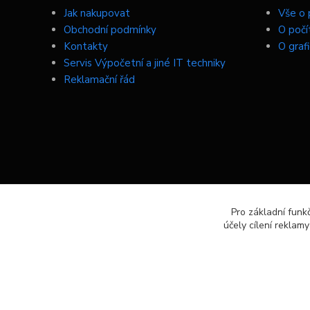
Jak nakupovat
Vše o 
Obchodní podmínky
O počí
Kontakty
O graf
Servis Výpočetní a jiné IT techniky
Reklamační řád
Pro základní funk
účely cílení reklam