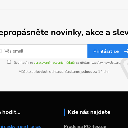
epropásněte novinky, akce a slev
Přihlásit se
Souhlasím se
zpracováním osobních údajů
za účelem rozesílky newsletteru.
Můžete se kdykoli odhlásit. Zasíláme jednou za 14 dní.
hodit...
Kde nás najdete
í desky a jejich popis
Prodejna PC-Rescue