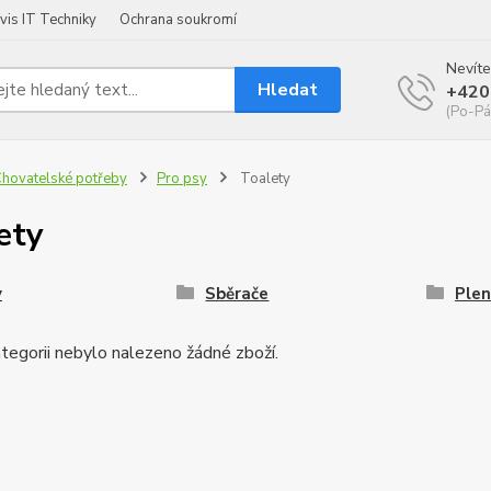
vis IT Techniky
Ochrana soukromí
Nevíte
Hledat
+420
(Po-Pá
hovatelské potřeby
Pro psy
Toalety
ety
y
Sběrače
Plen
tegorii nebylo nalezeno žádné zboží.