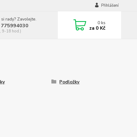
Přihlášení
 si rady? Zavolejte.
0
ks
 775994030
za
0 Kč
, 9-18 hod.)
ky
Podložky