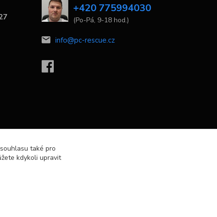
+420 775994030
 27
(Po-Pá, 9-18 hod.)
info@pc-rescue.cz
 souhlasu také pro
žete kdykoli upravit