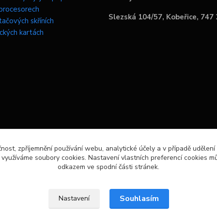
procesorech
Slezská 104/57, Kobeřice, 747
tačových skříních
ických kartách
čnost, zpříjemnění používání webu, analytické účely a v případě udělení
y využíváme soubory cookies. Nastavení vlastních preferencí cookies mů
odkazem ve spodní části stránek.
Souhlasím
Nastavení