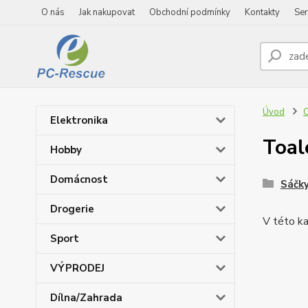
O nás
Jak nakupovat
Obchodní podmínky
Kontakty
Ser
Úvod
C
Elektronika
Toal
Hobby
Domácnost
Sáčk
Drogerie
V této ka
Sport
VÝPRODEJ
Dílna/Zahrada