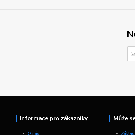
N
Informace pro zákazníky
Může se 
O nás
Základn