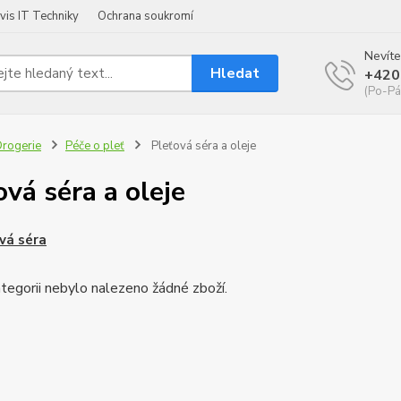
vis IT Techniky
Ochrana soukromí
Nevíte
Hledat
+420
(Po-Pá
rogerie
Péče o pleť
Pleťová séra a oleje
ová séra a oleje
vá séra
tegorii nebylo nalezeno žádné zboží.