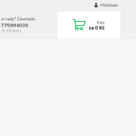
Přihlášení
 si rady? Zavolejte.
0
ks
 775994030
za
0 Kč
, 9-18 hod.)