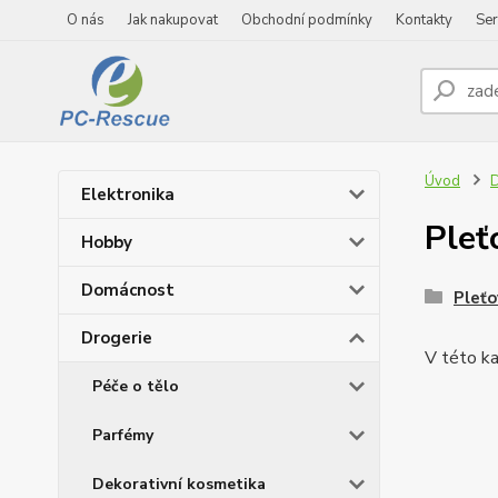
O nás
Jak nakupovat
Obchodní podmínky
Kontakty
Ser
Úvod
D
Elektronika
Pleť
Hobby
Domácnost
Pleťo
Drogerie
V této ka
Péče o tělo
Parfémy
Dekorativní kosmetika