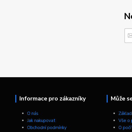
N
Informace pro zákazníky
Může se 
O nás
Základn
Jak nakupovat
Vše o 
Obchodní podmínky
O počí