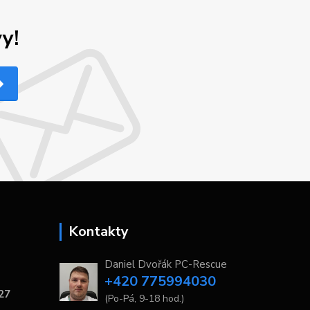
y!
Kontakty
Daniel Dvořák PC-Rescue
+420 775994030
 27
(Po-Pá, 9-18 hod.)