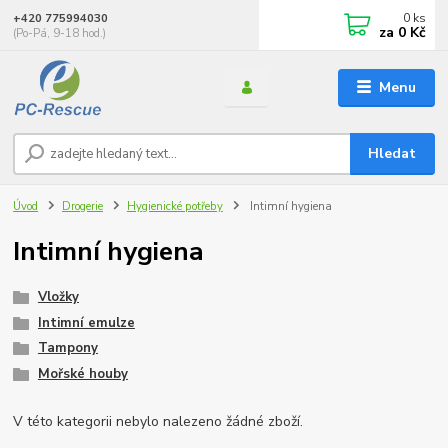
0
ks
+420 775994030
za
0 Kč
(Po-Pá, 9-18 hod.)
Menu
Hledat
Úvod
Drogerie
Hygienické potřeby
Intimní hygiena
Intimní hygiena
Vložky
Intimní emulze
Tampony
Mořské houby
V této kategorii nebylo nalezeno žádné zboží.