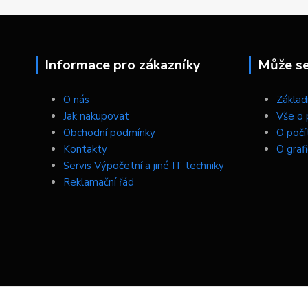
Informace pro zákazníky
Může se 
O nás
Základn
Jak nakupovat
Vše o 
Obchodní podmínky
O počí
Kontakty
O graf
Servis Výpočetní a jiné IT techniky
Reklamační řád