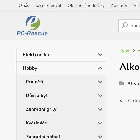
O nás
Jak nakupovat
Obchodní podmínky
Kontakty
Ser
Úvod
Elektronika
Alko
Hobby
Pro děti
Přísl
Dům a byt
V této ka
Zahradní grily
Květináče
Zahradní nářadí