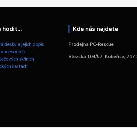
hodit...
Kde nás najdete
í desky a jejich popis
Prodejna PC-Rescue
procesorech
Slezská 104/57, Kobeřice, 747
tačových skříních
ických kartách