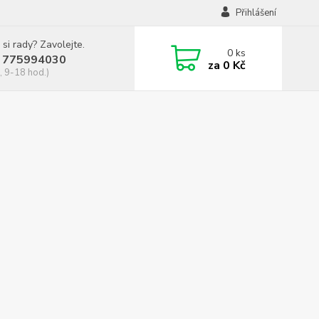
Přihlášení
 si rady? Zavolejte.
0
ks
 775994030
za
0 Kč
, 9-18 hod.)