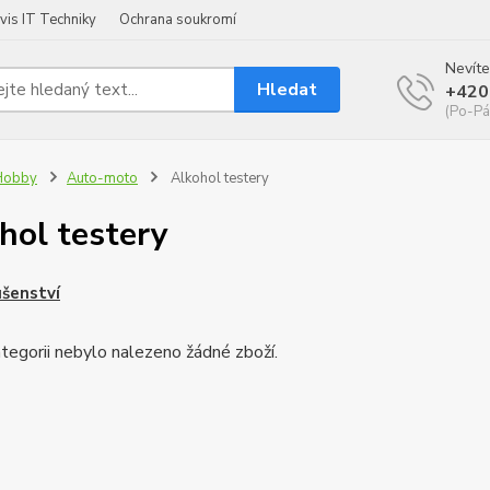
vis IT Techniky
Ochrana soukromí
Nevíte
Hledat
+420
(Po-Pá
Hobby
Auto-moto
Alkohol testery
hol testery
ušenství
tegorii nebylo nalezeno žádné zboží.