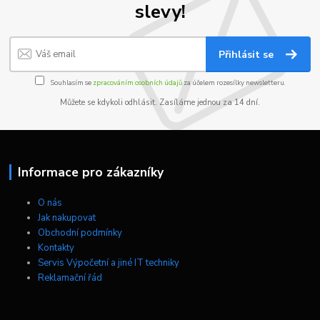
slevy!
Přihlásit se
Souhlasím se
zpracováním osobních údajů
za účelem rozesílky newsletteru.
Můžete se kdykoli odhlásit. Zasíláme jednou za 14 dní.
Informace pro zákazníky
O nás
Jak nakupovat
Obchodní podmínky
Kontakty
Servis Výpočetní a jiné IT techniky
Reklamační řád