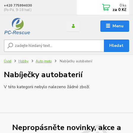
0
ks
+420 775994030
za
0 Kč
(Po-Pá, 9-18 hod.)
Menu
Hledat
Úvod
Hobby
Auto-moto
Nabíječky autobaterií
Nabíječky autobaterií
V této kategorii nebylo nalezeno žádné zboží.
Nepropásněte novinky, akce a