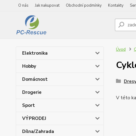
O nás
Jak nakupovat
Obchodní podmínky
Kontakty
Ser
Úvod
C
Elektronika
Cykl
Hobby
Domácnost
Dres
Drogerie
V této ka
Sport
VÝPRODEJ
Dílna/Zahrada