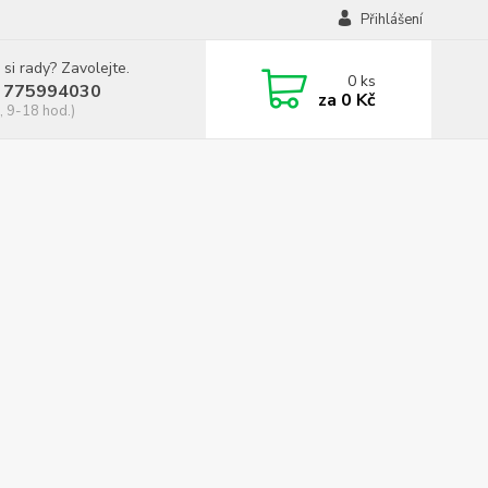
Přihlášení
 si rady? Zavolejte.
0
ks
 775994030
za
0 Kč
, 9-18 hod.)