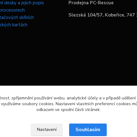
í desky a jejich popis
Prodejna PC-Rescue
procesorech
Slezská 104/57, Kobeřice, 747
tačových skříních
ických kartách
čnost, zpříjemnění používání webu, analytické účely a v případě udělení
y využíváme soubory cookies. Nastavení vlastních preferencí cookies mů
odkazem ve spodní části stránek.
Souhlasím
Nastavení