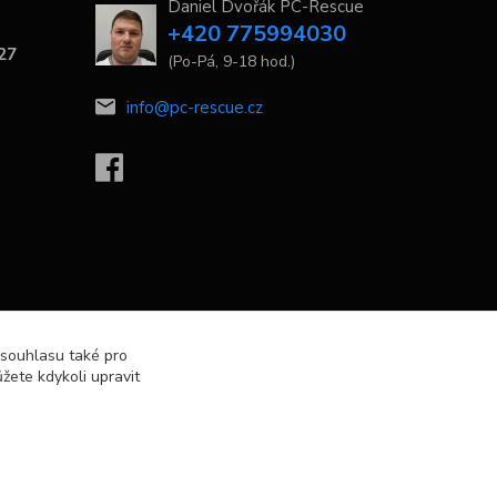
Daniel Dvořák PC-Rescue
+420 775994030
 27
(Po-Pá, 9-18 hod.)
info@pc-rescue.cz
 souhlasu také pro
žete kdykoli upravit