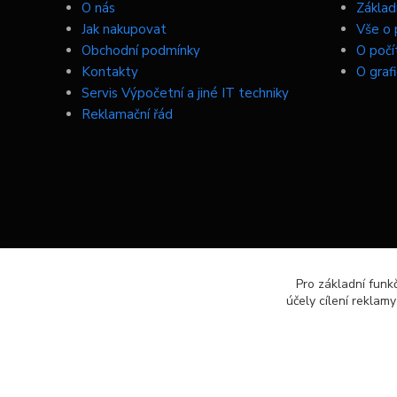
O nás
Základn
Jak nakupovat
Vše o 
Obchodní podmínky
O počí
Kontakty
O graf
Servis Výpočetní a jiné IT techniky
Reklamační řád
Pro základní funk
účely cílení reklam