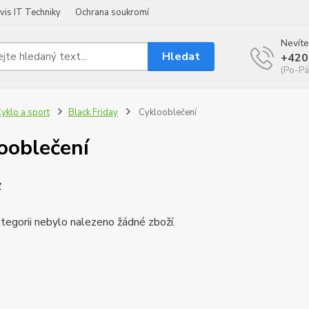
vis IT Techniky
Ochrana soukromí
Nevíte
Hledat
+420
(Po-Pá
yklo a sport
Black Friday
Cyklooblečení
ooblečení
y
tegorii nebylo nalezeno žádné zboží.