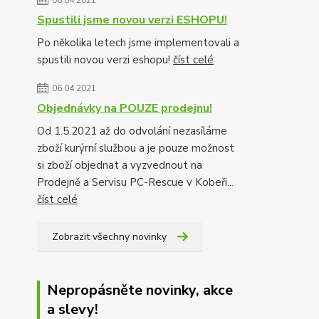
06.04.2021
Spustili jsme novou verzi ESHOPU!
Po několika letech jsme implementovali a
spustili novou verzi eshopu!
číst celé
06.04.2021
Objednávky na POUZE prodejnu!
Od 1.5.2021 až do odvolání nezasíláme
zboží kurýrní službou a je pouze možnost
si zboží objednat a vyzvednout na
Prodejně a Servisu PC-Rescue v Kobeři...
číst celé
Zobrazit všechny novinky
Nepropásněte novinky, akce
a slevy!