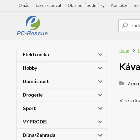
O nás
Jak nakupovat
Obchodní podmínky
Kontakty
Ser
Úvod
C
Elektronika
Káv
Hobby
Domácnost
Zrnk
Drogerie
V této ka
Sport
VÝPRODEJ
Dílna/Zahrada