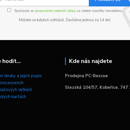
Souhlasím se
zpracováním osobních údajů
za účelem rozesílky newsletteru.
Můžete se kdykoli odhlásit. Zasíláme jednou za 14 dní.
hodit...
Kde nás najdete
í desky a jejich popis
Prodejna PC-Rescue
procesorech
Slezská 104/57, Kobeřice, 747
tačových skříních
ických kartách