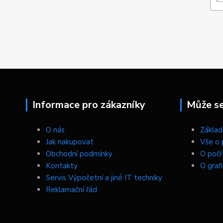
Informace pro zákazníky
Může se 
O nás
Základn
Jak nakupovat
Vše o 
Obchodní podmínky
O počí
Kontakty
O graf
Servis Výpočetní a jiné IT techniky
Reklamační řád