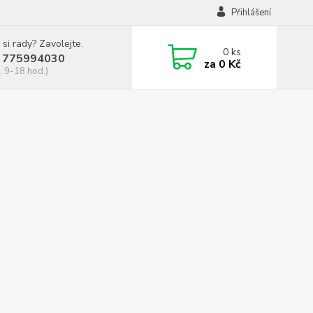
Přihlášení
 si rady? Zavolejte.
0
ks
 775994030
za
0 Kč
, 9-18 hod.)