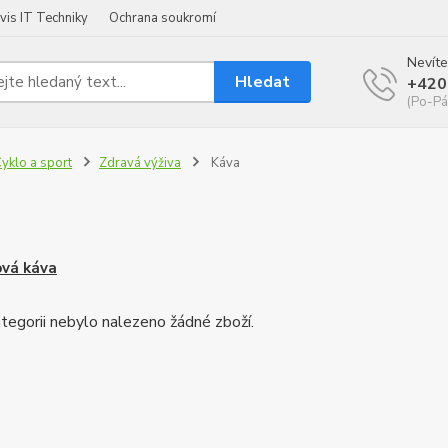
vis IT Techniky
Ochrana soukromí
Nevíte
Hledat
+420
(Po-Pá
yklo a sport
Zdravá výživa
Káva
a
ová káva
tegorii nebylo nalezeno žádné zboží.