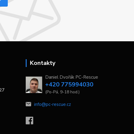
Kontakty
Daniel Dvořák PC-Rescue
+420 775994030
 27
(Po-Pá, 9-18 hod.)
info@pc-rescue.cz