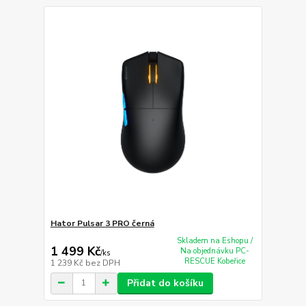
Hator Pulsar 3 PRO černá
Skladem na Eshopu /
1 499 Kč
Na objednávku PC-
/
ks
RESCUE Kobeřice
1 239 Kč
bez DPH
Přidat do košíku