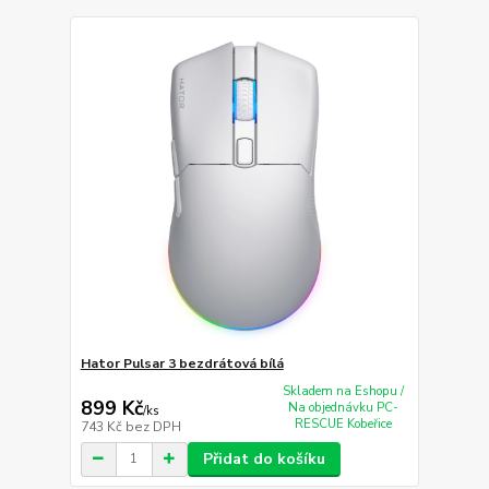
Hator Pulsar 3 bezdrátová bílá
Skladem na Eshopu /
899 Kč
Na objednávku PC-
/
ks
RESCUE Kobeřice
743 Kč
bez DPH
Přidat do košíku