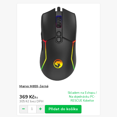
Marvo M655, černá
Skladem na Eshopu /
369 Kč
Na objednávku PC-
/
ks
RESCUE Kobeřice
305 Kč
bez DPH
Přidat do košíku