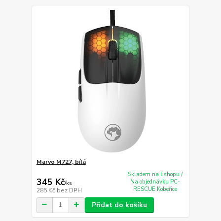
Marvo M727, bílá
Skladem na Eshopu /
345 Kč
Na objednávku PC-
/
ks
RESCUE Kobeřice
285 Kč
bez DPH
Přidat do košíku