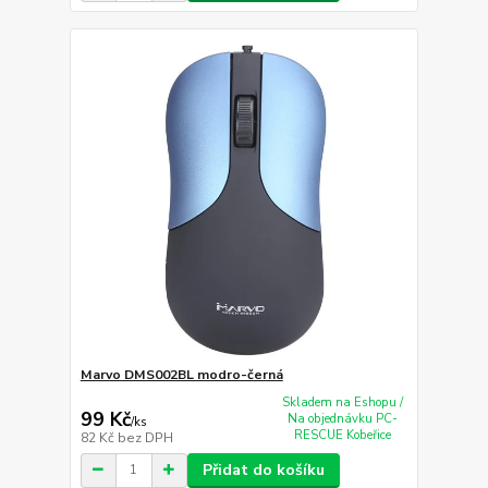
Marvo DMS002BL modro-černá
Skladem na Eshopu /
99 Kč
Na objednávku PC-
/
ks
RESCUE Kobeřice
82 Kč
bez DPH
Přidat do košíku