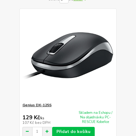
Genius DX-125S
Skladem na Eshopu /
129 Kč
Na objednávku PC-
/
ks
RESCUE Kobeřice
107 Kč
bez DPH
Přidat do košíku