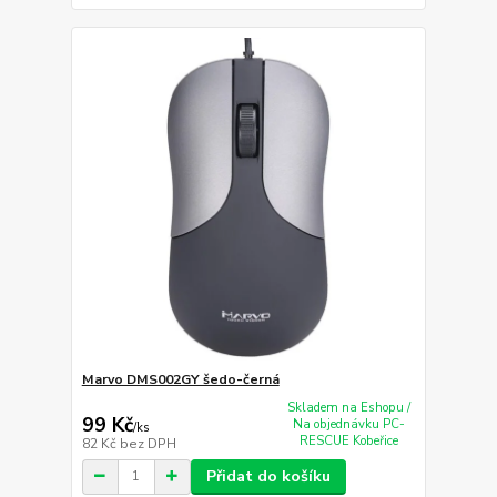
Marvo DMS002GY šedo-černá
Skladem na Eshopu /
99 Kč
Na objednávku PC-
/
ks
RESCUE Kobeřice
82 Kč
bez DPH
Přidat do košíku