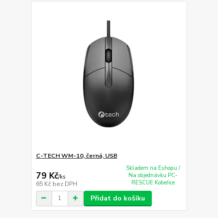
C-TECH WM-10, černá, USB
Skladem na Eshopu /
79 Kč
Na objednávku PC-
/
ks
RESCUE Kobeřice
65 Kč
bez DPH
Přidat do košíku