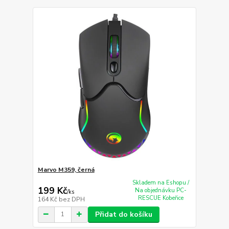
Marvo M359, černá
Skladem na Eshopu /
199 Kč
Na objednávku PC-
/
ks
RESCUE Kobeřice
164 Kč
bez DPH
Přidat do košíku