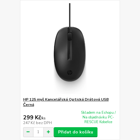
HP 125 myš Kancelářská Optická Drátová USB
Černá
Skladem na Eshopu /
299 Kč
Na objednávku PC-
/
ks
RESCUE Kobeřice
247 Kč
bez DPH
Přidat do košíku