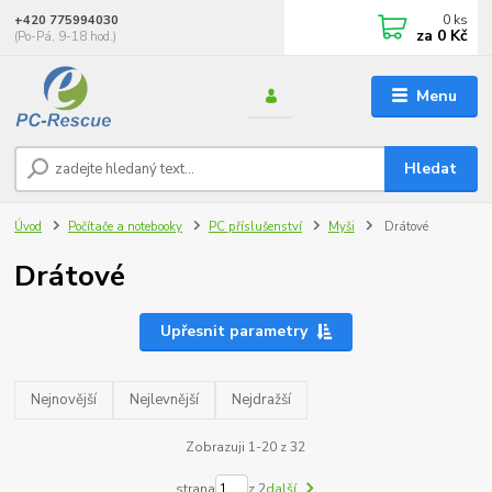
0
ks
+420 775994030
za
0 Kč
(Po-Pá, 9-18 hod.)
Menu
Hledat
Úvod
Počítače a notebooky
PC příslušenství
Myši
Drátové
Drátové
Upřesnit parametry
Nejnovější
Nejlevnější
Nejdražší
Zobrazuji 1-20 z 32
strana
z 2
další