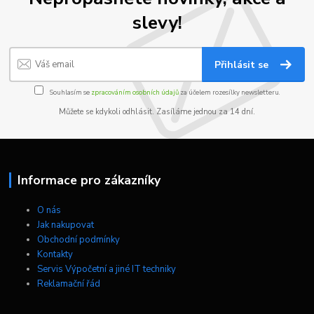
slevy!
Přihlásit se
Souhlasím se
zpracováním osobních údajů
za účelem rozesílky newsletteru.
Můžete se kdykoli odhlásit. Zasíláme jednou za 14 dní.
Informace pro zákazníky
O nás
Jak nakupovat
Obchodní podmínky
Kontakty
Servis Výpočetní a jiné IT techniky
Reklamační řád