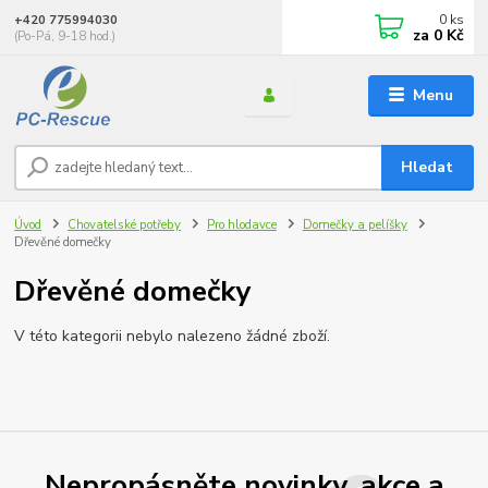
0
ks
+420 775994030
za
0 Kč
(Po-Pá, 9-18 hod.)
Menu
Hledat
Úvod
Chovatelské potřeby
Pro hlodavce
Domečky a pelíšky
Dřevěné domečky
Dřevěné domečky
V této kategorii nebylo nalezeno žádné zboží.
Nepropásněte novinky, akce a