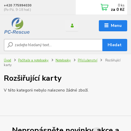
0
ks
+420 775994030
za
0 Kč
(Po-Pá, 9-18 hod.)
Menu
Hledat
Úvod
Počítače a notebooky
Notebooky
Příslušenství
Rozšiřující
karty
Rozšiřující karty
V této kategorii nebylo nalezeno žádné zboží.
Nepropásněte novinky, akce a