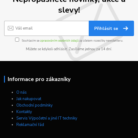
slevy!
Přihlásit se
Souhlasím se
zpracováním osobních údajů
za účelem rozesílky newsletteru.
Můžete se kdykoli odhlásit. Zasíláme jednou za 14 dní.
Informace pro zákazníky
O nás
Jak nakupovat
Obchodní podmínky
Kontakty
Servis Výpočetní a jiné IT techniky
Reklamační řád