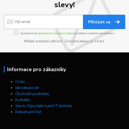
slevy!
Přihlásit se
Souhlasím se
zpracováním osobních údajů
za účelem rozesílky newsletteru.
Můžete se kdykoli odhlásit. Zasíláme jednou za 14 dní.
Informace pro zákazníky
O nás
Jak nakupovat
Obchodní podmínky
Kontakty
Servis Výpočetní a jiné IT techniky
Reklamační řád