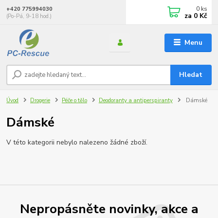
0
ks
+420 775994030
za
0 Kč
(Po-Pá, 9-18 hod.)
Menu
Hledat
Úvod
Drogerie
Péče o tělo
Deodoranty a antiperspiranty
Dámské
Dámské
V této kategorii nebylo nalezeno žádné zboží.
Nepropásněte novinky, akce a