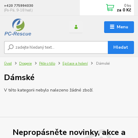
0
ks
+420 775994030
za
0 Kč
(Po-Pá, 9-18 hod.)
Menu
Hledat
Úvod
Drogerie
Péče o tělo
Epilace a holení
Dámské
Dámské
V této kategorii nebylo nalezeno žádné zboží.
Nepropásněte novinky, akce a