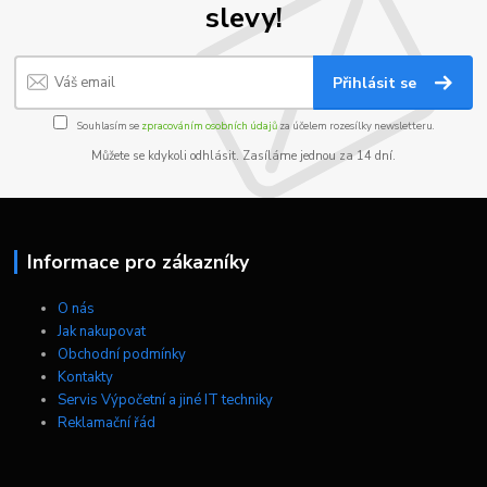
slevy!
Přihlásit se
Souhlasím se
zpracováním osobních údajů
za účelem rozesílky newsletteru.
Můžete se kdykoli odhlásit. Zasíláme jednou za 14 dní.
Informace pro zákazníky
O nás
Jak nakupovat
Obchodní podmínky
Kontakty
Servis Výpočetní a jiné IT techniky
Reklamační řád