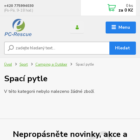
0
ks
+420 775994030
za
0 Kč
(Po-Pá, 9-18 hod.)
Menu
Hledat
Úvod
Sport
Camping a Outdoor
Spací pytle
Spací pytle
V této kategorii nebylo nalezeno žádné zboží.
Nepropásněte novinky, akce a