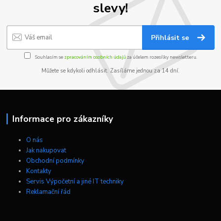
slevy!
Přihlásit se
Souhlasím se
zpracováním osobních údajů
za účelem rozesílky newsletteru.
Můžete se kdykoli odhlásit. Zasíláme jednou za 14 dní.
Informace pro zákazníky
O nás
Jak nakupovat
Obchodní podmínky
Kontakty
Servis Výpočetní a jiné IT techniky
Reklamační řád