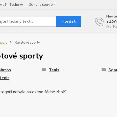
vis IT Techniky
Ochrana soukromí
Nevíte
Hledat
+420
(Po-Pá
port
Raketové sporty
tové sporty
inton
Tenis
Sqa
tenis
tegorii nebylo nalezeno žádné zboží.