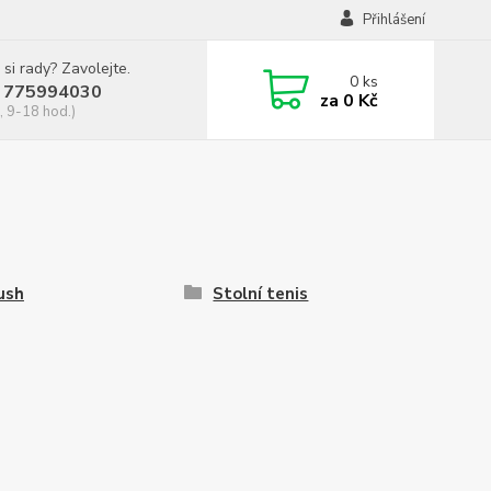
Přihlášení
 si rady? Zavolejte.
0
ks
 775994030
za
0 Kč
, 9-18 hod.)
ush
Stolní tenis