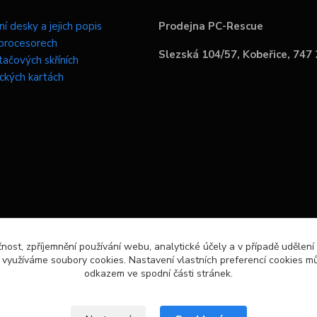
í desky a jejich popis
Prodejna PC-Rescue
procesorech
Slezská 104/57, Kobeřice, 747
tačových skříních
ických kartách
čnost, zpříjemnění používání webu, analytické účely a v případě udělení
y využíváme soubory cookies. Nastavení vlastních preferencí cookies mů
odkazem ve spodní části stránek.