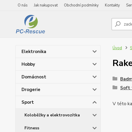
O nás
Jak nakupovat
Obchodní podmínky
Kontakty
Ser
Úvod
S
Elektronika
Rake
Hobby
Domácnost
Badm
Soft 
Drogerie
Sport
V této ka
Koloběžky a elektrovozítka
Fitness