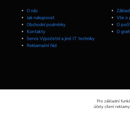
O nás
Základn
Jak nakupovat
Vše o 
Obchodní podmínky
O počí
Kontakty
O graf
Servis Výpočetní a jiné IT techniky
Reklamační řád
Pro základní funk
účely cílení reklam