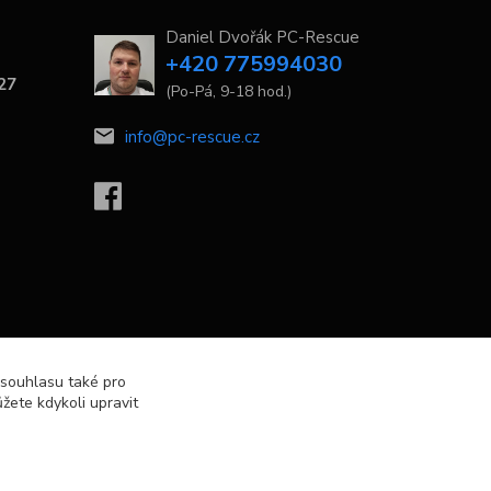
Daniel Dvořák PC-Rescue
+420 775994030
 27
(Po-Pá, 9-18 hod.)
info@pc-rescue.cz
 souhlasu také pro
žete kdykoli upravit