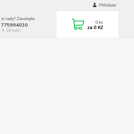
Přihlášení
 si rady? Zavolejte.
0
ks
 775994030
za
0 Kč
, 9-18 hod.)