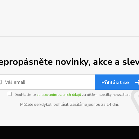
epropásněte novinky, akce a slev
Přihlásit se
Souhlasím se
zpracováním osobních údajů
za účelem rozesílky newsletteru.
Můžete se kdykoli odhlásit. Zasíláme jednou za 14 dní.