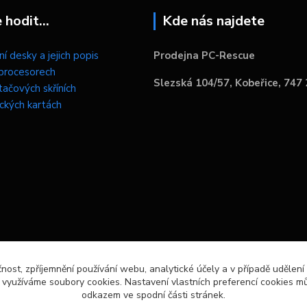
hodit...
Kde nás najdete
í desky a jejich popis
Prodejna PC-Rescue
procesorech
Slezská 104/57, Kobeřice, 747
tačových skříních
ických kartách
čnost, zpříjemnění používání webu, analytické účely a v případě udělení
y využíváme soubory cookies. Nastavení vlastních preferencí cookies mů
odkazem ve spodní části stránek.