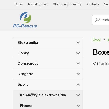
O nás
Jak nakupovat
Obchodní podmínky
Kontakty
Ser
Úvod
S
Elektronika
Boxe
Hobby
Domácnost
V této ka
Drogerie
Sport
Koloběžky a elektrovozítka
Fitness