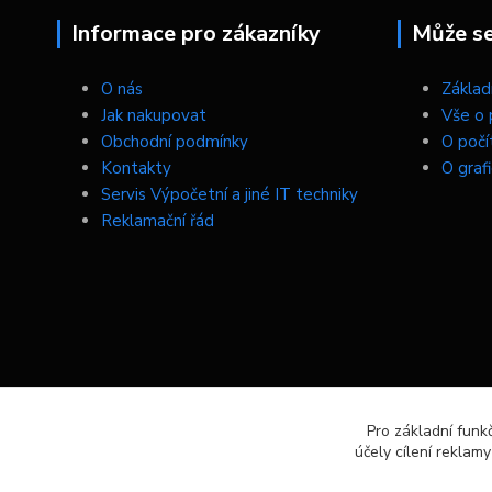
Informace pro zákazníky
Může se 
O nás
Základn
Jak nakupovat
Vše o 
Obchodní podmínky
O počí
Kontakty
O graf
Servis Výpočetní a jiné IT techniky
Reklamační řád
Pro základní funk
účely cílení reklam