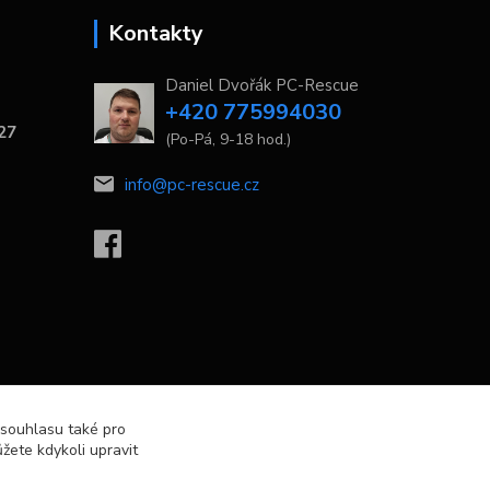
Kontakty
Daniel Dvořák PC-Rescue
+420 775994030
 27
(Po-Pá, 9-18 hod.)
info@pc-rescue.cz
 souhlasu také pro
žete kdykoli upravit