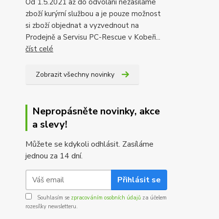
Od 1.5.2021 až do odvolání nezasíláme
zboží kurýrní službou a je pouze možnost
si zboží objednat a vyzvednout na
Prodejně a Servisu PC-Rescue v Kobeři...
číst celé
Zobrazit všechny novinky
Nepropásněte novinky, akce
a slevy!
Můžete se kdykoli odhlásit. Zasíláme
jednou za 14 dní.
Přihlásit se
Souhlasím se
zpracováním osobních údajů
za účelem
rozesílky newsletteru.