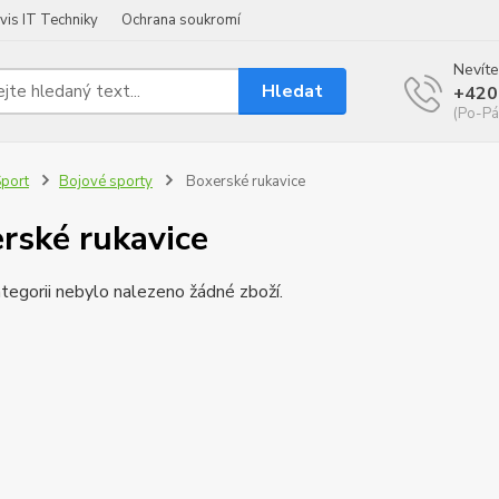
vis IT Techniky
Ochrana soukromí
Nevíte
Hledat
+420
(Po-Pá
port
Bojové sporty
Boxerské rukavice
rské rukavice
tegorii nebylo nalezeno žádné zboží.