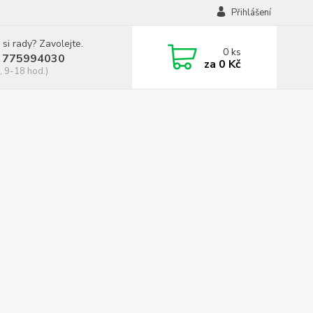
Přihlášení
 si rady? Zavolejte.
0
ks
 775994030
za
0 Kč
, 9-18 hod.)