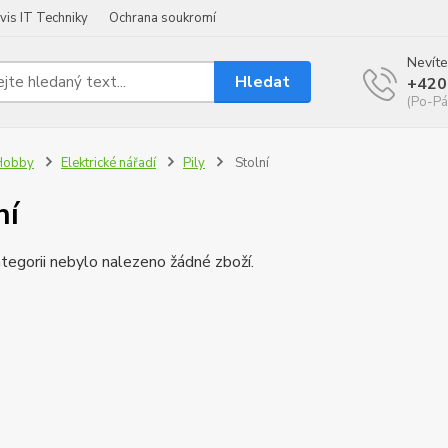
vis IT Techniky
Ochrana soukromí
Nevíte
Hledat
+420
(Po-Pá
Hobby
Elektrické nářadí
Pily
Stolní
ní
tegorii nebylo nalezeno žádné zboží.