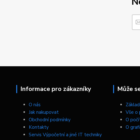
N
Informace pro zákazníky
Může se 
O nás
Základn
Jak nakupovat
Vše o 
Obchodní podmínky
O počí
Kontakty
O graf
Servis Výpočetní a jiné IT techniky