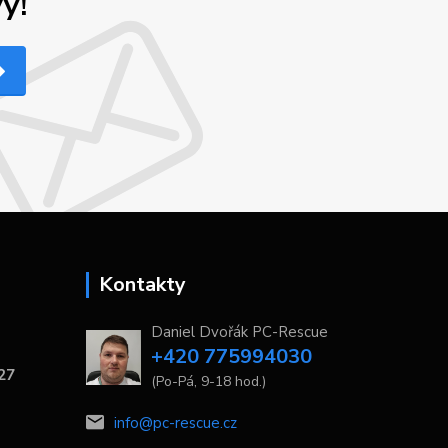
y!
Kontakty
Daniel Dvořák PC-Rescue
+420 775994030
 27
(Po-Pá, 9-18 hod.)
info@pc-rescue.cz