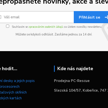
epropásněte novinky, akce a slev
Přihlásit se
Souhlasím se
zpracováním osobních údajů
za účelem rozesílky newsletteru.
Můžete se kdykoli odhlásit. Zasíláme jednou za 14 dní.
hodit...
Kde nás najdete
í desky a jejich popis
Prodejna PC-Rescue
procesorech
Slezská 104/57, Kobeřice, 747
tačových skříních
ických kartách