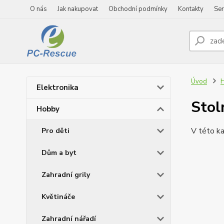
O nás
Jak nakupovat
Obchodní podmínky
Kontakty
Ser
Úvod
Elektronika
Stol
Hobby
V této ka
Pro děti
Dům a byt
Zahradní grily
Květináče
Zahradní nářadí