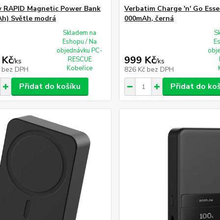
w RAPID Magnetic Power Bank
Verbatim Charge 'n' Go Esse
h) Světle modrá
000mAh, černá
Skladem na
S
Eshopu / Na
E
objednávku PC-
obj
 Kč
999 Kč
RESCUE
/
ks
/
ks
Kobeřice
č
bez DPH
826 Kč
bez DPH
Přidat do košíku
Přidat do ko