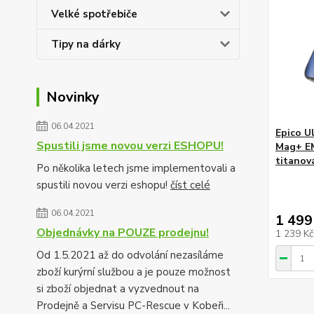
Velké spotřebiče
Tipy na dárky
Novinky
06.04.2021
Epico U
Spustili jsme novou verzi ESHOPU!
Mag+ E
titanov
Po několika letech jsme implementovali a
spustili novou verzi eshopu!
číst celé
06.04.2021
1 499
Objednávky na POUZE prodejnu!
1 239 K
Od 1.5.2021 až do odvolání nezasíláme
zboží kurýrní službou a je pouze možnost
si zboží objednat a vyzvednout na
Prodejně a Servisu PC-Rescue v Kobeři...