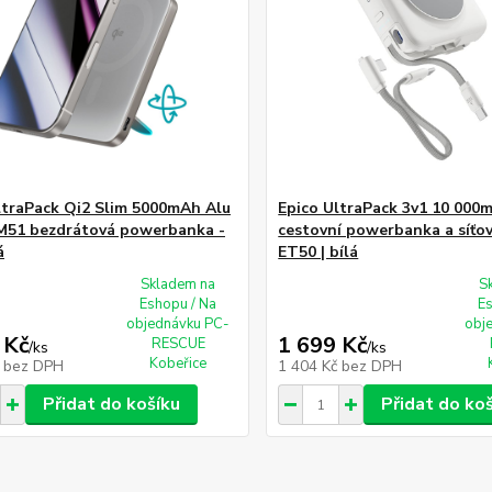
ltraPack Qi2 Slim 5000mAh Alu
Epico UltraPack 3v1 10 000
M51 bezdrátová powerbanka -
cestovní powerbanka a síťo
á
ET50 | bílá
Skladem na
S
Eshopu / Na
E
objednávku PC-
obj
 Kč
1 699 Kč
RESCUE
/
ks
/
ks
Kobeřice
č
bez DPH
1 404 Kč
bez DPH
Přidat do košíku
Přidat do ko