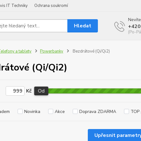
vis IT Techniky
Ochrana soukromí
Nevíte
Hledat
+420
(Po-Pá
elefony a tablety
Powerbanky
Bezdrátové (Qi/Qi2)
rátové (Qi/Qi2)
Kč
Od
adem
Novinka
Akce
Doprava ZDARMA
TOP 
Upřesnit parametr