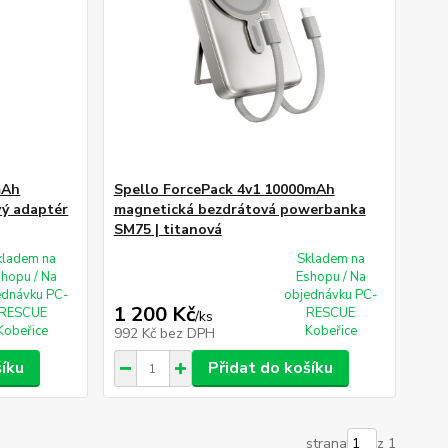
mAh
Spello ForcePack 4v1 10000mAh
vý adaptér
magnetická bezdrátová powerbanka
SM75 | titanová
kladem na
Skladem na
shopu / Na
Eshopu / Na
ednávku PC-
objednávku PC-
1 200 Kč
RESCUE
RESCUE
/
ks
Kobeřice
Kobeřice
992 Kč
bez DPH
šíku
Přidat do košíku
strana
z 1