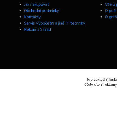
Jak nakupovat
Vše o 
Obchodní podmínky
O počí
Kontakty
O graf
Servis Výpočetní a jiné IT techniky
Reklamační řád
Pro základní funk
účely cílení reklam