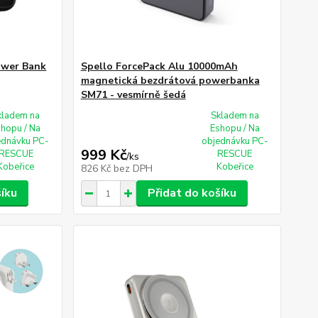
ower Bank
Spello ForcePack Alu 10000mAh
magnetická bezdrátová powerbanka
SM71 - vesmírně šedá
kladem na
Skladem na
shopu / Na
Eshopu / Na
ednávku PC-
objednávku PC-
999 Kč
RESCUE
RESCUE
/
ks
Kobeřice
Kobeřice
826 Kč
bez DPH
šíku
Přidat do košíku