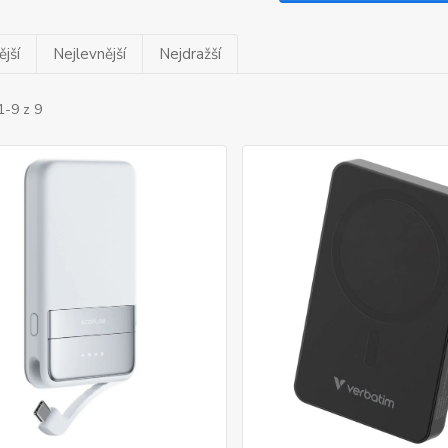
jší
Nejlevnější
Nejdražší
1-9 z 9