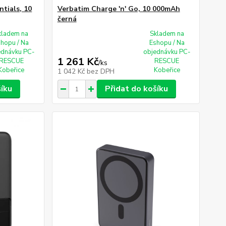
ntials, 10
Verbatim Charge 'n' Go, 10 000mAh
černá
kladem na
Skladem na
shopu / Na
Eshopu / Na
ednávku PC-
objednávku PC-
1 261 Kč
RESCUE
RESCUE
/
ks
Kobeřice
Kobeřice
1 042 Kč
bez DPH
šíku
Přidat do košíku