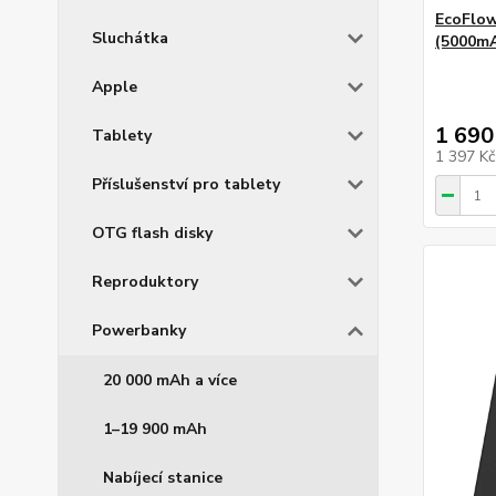
EcoFlo
Sluchátka
(5000mA
Apple
1 690
Tablety
1 397 K
Příslušenství pro tablety
OTG flash disky
Reproduktory
Powerbanky
20 000 mAh a více
1–19 900 mAh
Nabíjecí stanice