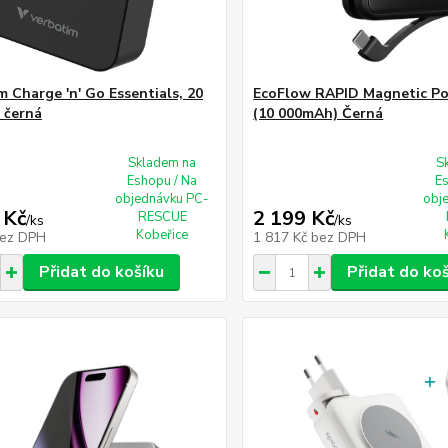
m Charge 'n' Go Essentials, 20
EcoFlow RAPID Magnetic P
 černá
(10 000mAh) Černá
Skladem na
S
Eshopu / Na
E
objednávku PC-
obj
 Kč
2 199 Kč
RESCUE
/
ks
/
ks
Kobeřice
ez DPH
1 817 Kč
bez DPH
Přidat do košíku
Přidat do ko