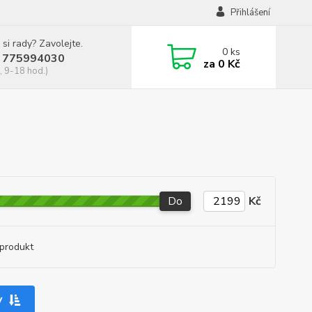
Přihlášení
 si rady? Zavolejte.
0
ks
 775994030
za
0 Kč
, 9-18 hod.)
Do
Kč
produkt
y