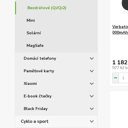
Bezdrátové (Qi/Qi2)
Mini
Verbati
000mAh
Solární
MagSafe
Domácí telefony
1 182
977 Kč
b
Paměťové karty
Xiaomi
E-book čtečky
Black Friday
Cyklo a sport