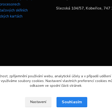
procesorech
Slezská 104/57, Kobeřice, 747
tačových skříních
ických kartách
čnost, zpříjemnění používání webu, analytické účely a v případě udělení
y využíváme soubory cookies. Nastavení vlastních preferencí cookies mů
odkazem ve spodní části stránek.
Souhlasím
Nastavení