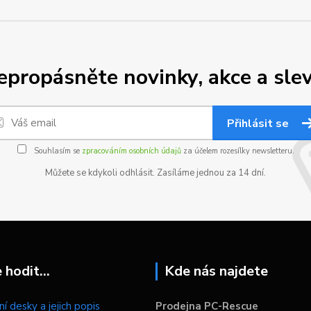
epropásněte novinky, akce a slev
Přihlásit se
Souhlasím se
zpracováním osobních údajů
za účelem rozesílky newsletteru.
Můžete se kdykoli odhlásit. Zasíláme jednou za 14 dní.
hodit...
Kde nás najdete
í desky a jejich popis
Prodejna PC-Rescue