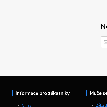
N
Informace pro zákazníky
Může se 
O nás
Základn