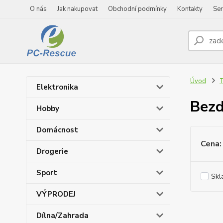
O nás
Jak nakupovat
Obchodní podmínky
Kontakty
Ser
Úvod
T
Elektronika
Bezd
Hobby
Domácnost
Cena:
Drogerie
Sport
Skl
VÝPRODEJ
Dílna/Zahrada