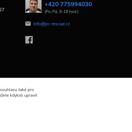
+420 775994030
 27
(Po-Pá, 9-18 hod.)
info@pc-rescue.cz
 souhlasu také pro
žete kdykoli upravit