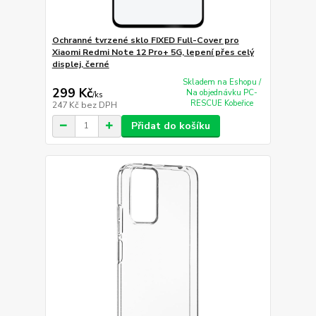
Ochranné tvrzené sklo FIXED Full-Cover pro
Xiaomi Redmi Note 12 Pro+ 5G, lepení přes celý
displej, černé
Skladem na Eshopu /
299 Kč
Na objednávku PC-
/
ks
RESCUE Kobeřice
247 Kč
bez DPH
Přidat do košíku