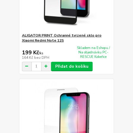
ALIGATOR PRINT Ochranné tvrzené sklo pro
Xiaomi Redmi Note 12S
Skladem na Eshopu /
199 Kč
Na objednávku PC-
/
ks
RESCUE Kobeřice
164 Kč
bez DPH
Přidat do košíku