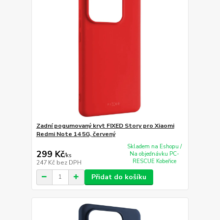
Zadní pogumovaný kryt FIXED Story pro Xiaomi
Redmi Note 14 5G, červený
Skladem na Eshopu /
299 Kč
Na objednávku PC-
/
ks
RESCUE Kobeřice
247 Kč
bez DPH
Přidat do košíku