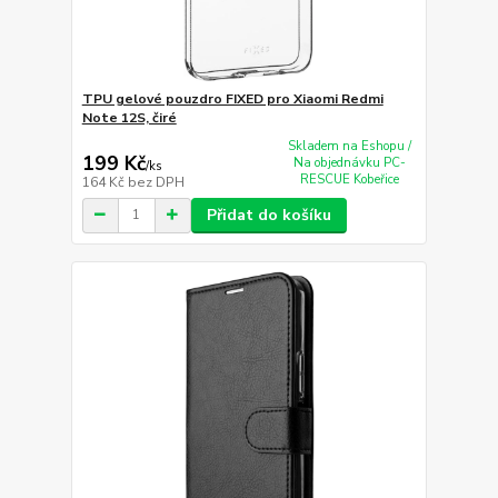
TPU gelové pouzdro FIXED pro Xiaomi Redmi
Note 12S, čiré
Skladem na Eshopu /
199 Kč
Na objednávku PC-
/
ks
RESCUE Kobeřice
164 Kč
bez DPH
Přidat do košíku