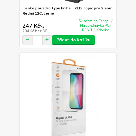
Tenké pouzdro typu kniha FIXED Topic pro Xiaomi
Redmi 12C, černé
Skladem na Eshopu /
247 Kč
Na objednávku PC-
/
ks
RESCUE Kobeřice
204 Kč
bez DPH
Přidat do košíku