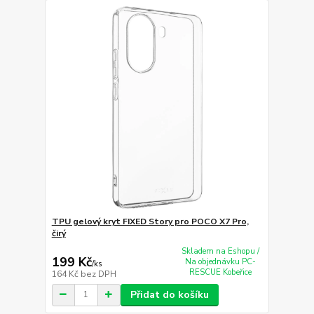
TPU gelový kryt FIXED Story pro POCO X7 Pro,
čirý
Skladem na Eshopu /
199 Kč
Na objednávku PC-
/
ks
RESCUE Kobeřice
164 Kč
bez DPH
Přidat do košíku