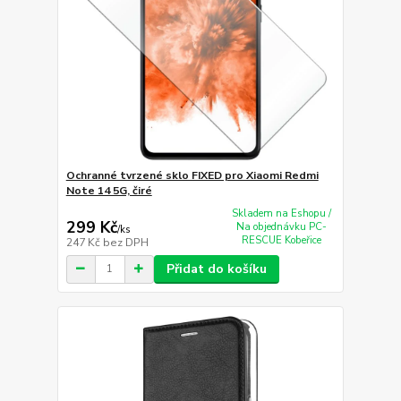
Ochranné tvrzené sklo FIXED pro Xiaomi Redmi
Note 14 5G, čiré
Skladem na Eshopu /
299 Kč
Na objednávku PC-
/
ks
RESCUE Kobeřice
247 Kč
bez DPH
Přidat do košíku