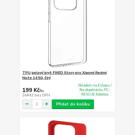
TPU gelový kryt FIXED Story pro Xiaomi Redmi
Note 14 5G, čirý
Skladem na Eshopu /
199 Kč
Na objednávku PC-
/
ks
RESCUE Kobeřice
164 Kč
bez DPH
Přidat do košíku