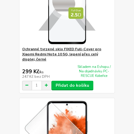
Ochranné tvrzené sklo FIXED Full-Cover pro
Xiaomi Redmi Note 10 5G, lepení přes celý
displej, černé
Skladem na Eshopu /
299 Kč
Na objednávku PC-
/
ks
RESCUE Kobeřice
247 Kč
bez DPH
Přidat do košíku