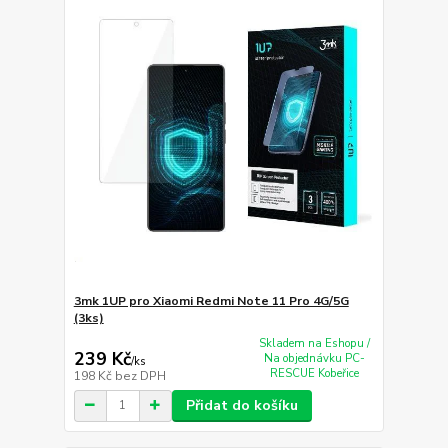
3mk 1UP pro Xiaomi Redmi Note 11 Pro 4G/5G
(3ks)
Skladem na Eshopu /
239 Kč
Na objednávku PC-
/
ks
RESCUE Kobeřice
198 Kč
bez DPH
Přidat do košíku