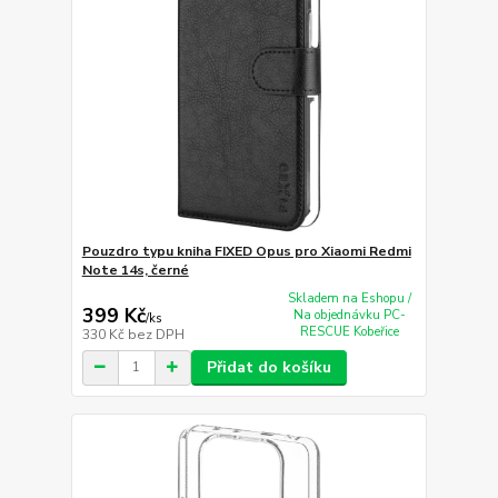
Pouzdro typu kniha FIXED Opus pro Xiaomi Redmi
Note 14s, černé
Skladem na Eshopu /
399 Kč
Na objednávku PC-
/
ks
RESCUE Kobeřice
330 Kč
bez DPH
Přidat do košíku