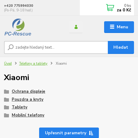
0
ks
+420 775994030
za
0 Kč
(Po-Pá, 9-18 hod.)
Menu
Hledat
Úvod
Telefony a tablety
Xiaomi
Xiaomi
Ochrana displeje
Pouzdra a kryty
Tablety
Mobilní telefony
Upřesnit parametry