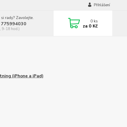
Přihlášení
 si rady? Zavolejte.
0
ks
 775994030
za
0 Kč
, 9-18 hod.)
tning (iPhone a iPad)