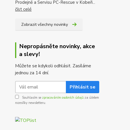
Prodejně a Servisu PC-Rescue v Kobeři...
číst celé
Zobrazit všechny novinky
Nepropásněte novinky, akce
a slevy!
Můžete se kdykoli odhlásit. Zasíláme
jednou za 14 dní.
Přihlásit se
Souhlasím se
zpracováním osobních údajů
za účelem
rozesílky newsletteru.