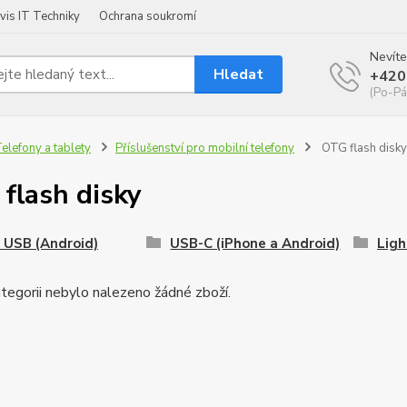
vis IT Techniky
Ochrana soukromí
Nevíte
Hledat
+420
(Po-Pá
elefony a tablety
Příslušenství pro mobilní telefony
OTG flash disky
flash disky
 USB (Android)
USB-C (iPhone a Android)
Ligh
tegorii nebylo nalezeno žádné zboží.