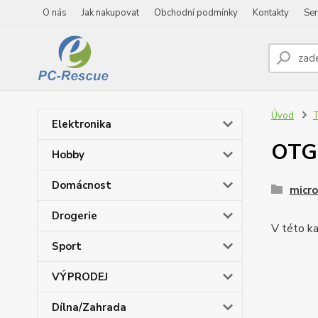
O nás
Jak nakupovat
Obchodní podmínky
Kontakty
Ser
Úvod
T
Elektronika
OTG 
Hobby
Domácnost
micro
Drogerie
V této ka
Sport
VÝPRODEJ
Dílna/Zahrada