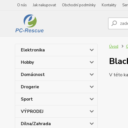
O nás
Jak nakupovat
Obchodní podmínky
Kontakty
Ser
Úvod
Elektronika
Blac
Hobby
Domácnost
V této ka
Drogerie
Sport
VÝPRODEJ
Dílna/Zahrada