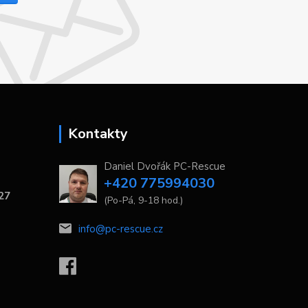
Kontakty
Daniel Dvořák PC-Rescue
+420 775994030
 27
(Po-Pá, 9-18 hod.)
info@pc-rescue.cz