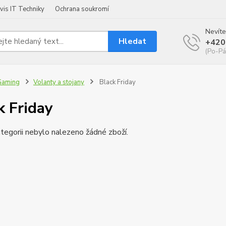
vis IT Techniky
Ochrana soukromí
Nevíte
Hledat
+420
(Po-Pá
Gaming
Volanty a stojany
Black Friday
k Friday
tegorii nebylo nalezeno žádné zboží.