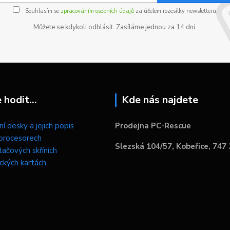
Souhlasím se
zpracováním osobních údajů
za účelem rozesílky newsletteru.
Můžete se kdykoli odhlásit. Zasíláme jednou za 14 dní.
hodit...
Kde nás najdete
í desky a jejich popis
Prodejna PC-Rescue
procesorech
Slezská 104/57, Kobeřice, 747
tačových skříních
ických kartách