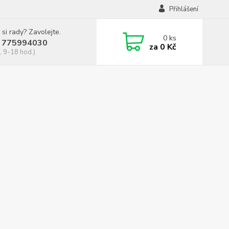
Přihlášení
 si rady? Zavolejte.
0
ks
 775994030
za
0 Kč
, 9-18 hod.)