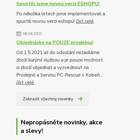
Spustili jsme novou verzi ESHOPU!
Po několika letech jsme implementovali a
spustili novou verzi eshopu!
číst celé
06.04.2021
Objednávky na POUZE prodejnu!
Od 1.5.2021 až do odvolání nezasíláme
zboží kurýrní službou a je pouze možnost
si zboží objednat a vyzvednout na
Prodejně a Servisu PC-Rescue v Kobeři...
číst celé
Zobrazit všechny novinky
Nepropásněte novinky, akce
a slevy!