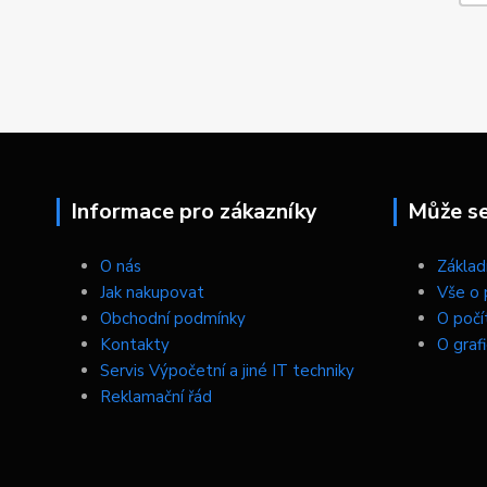
Informace pro zákazníky
Může se 
O nás
Základn
Jak nakupovat
Vše o 
Obchodní podmínky
O počí
Kontakty
O graf
Servis Výpočetní a jiné IT techniky
Reklamační řád