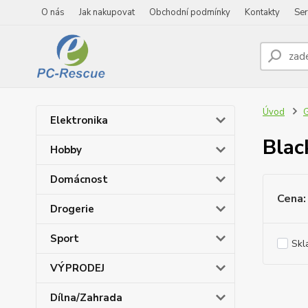
O nás
Jak nakupovat
Obchodní podmínky
Kontakty
Ser
Úvod
Elektronika
Blac
Hobby
Domácnost
Cena:
Drogerie
Sport
Skl
VÝPRODEJ
Dílna/Zahrada