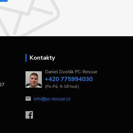
Kontakty
Daniel Dvořák PC-Rescue
+420 775994030
 27
(Po-Pá, 9-18 hod.)
info@pc-rescue.cz