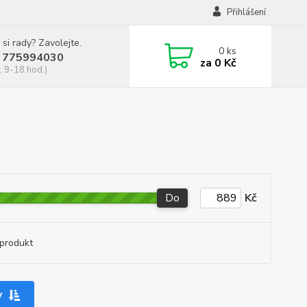
Přihlášení
 si rady? Zavolejte.
0
ks
 775994030
za
0 Kč
, 9-18 hod.)
Do
Kč
produkt
y