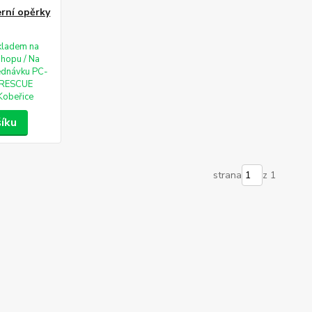
rní opěrky
kladem na
shopu / Na
ednávku PC-
RESCUE
Kobeřice
šíku
strana
z 1