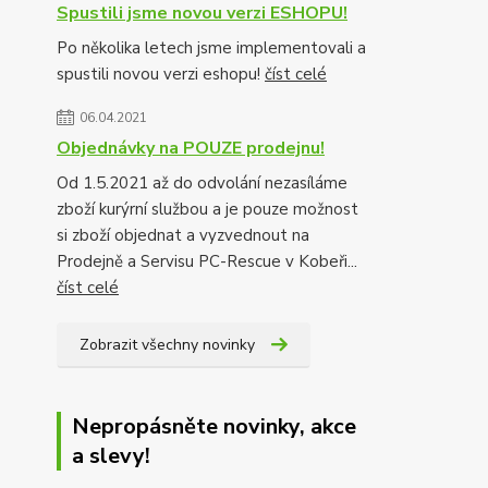
Spustili jsme novou verzi ESHOPU!
Po několika letech jsme implementovali a
spustili novou verzi eshopu!
číst celé
06.04.2021
Objednávky na POUZE prodejnu!
Od 1.5.2021 až do odvolání nezasíláme
zboží kurýrní službou a je pouze možnost
si zboží objednat a vyzvednout na
Prodejně a Servisu PC-Rescue v Kobeři...
číst celé
Zobrazit všechny novinky
Nepropásněte novinky, akce
a slevy!