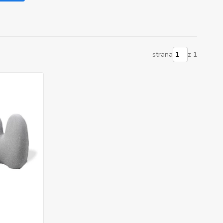
strana
z 1