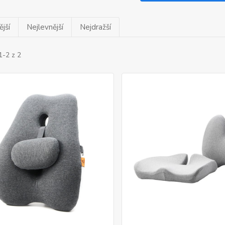
jší
Nejlevnější
Nejdražší
1-2 z 2