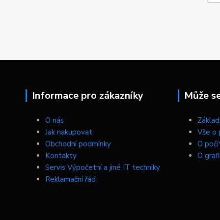
Informace pro zákazníky
Může se 
O nás
Základn
Jak nakupovat
Vše o 
Obchodní podmínky
O počí
Kontakty
O graf
Servis Výpočetní a jiné IT techniky
Reklamační řád