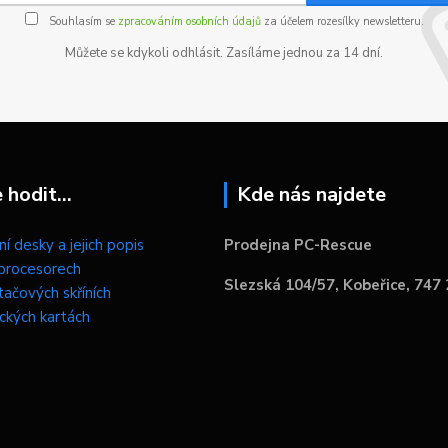
Souhlasím se
zpracováním osobních údajů
za účelem rozesílky newsletteru.
Můžete se kdykoli odhlásit. Zasíláme jednou za 14 dní.
hodit...
Kde nás najdete
í desky a jejich popis
Prodejna PC-Rescue
procesorech
Slezská 104/57, Kobeřice, 747
tačových skříních
ických kartách