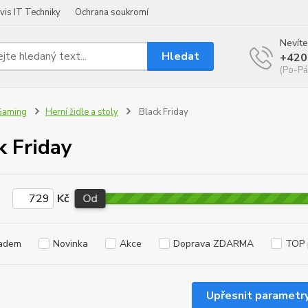
vis IT Techniky
Ochrana soukromí
Nevíte
Hledat
+420
(Po-Pá
Gaming
Herní židle a stoly
Black Friday
k Friday
Kč
Od
adem
Novinka
Akce
Doprava ZDARMA
TOP 
Upřesnit parametr