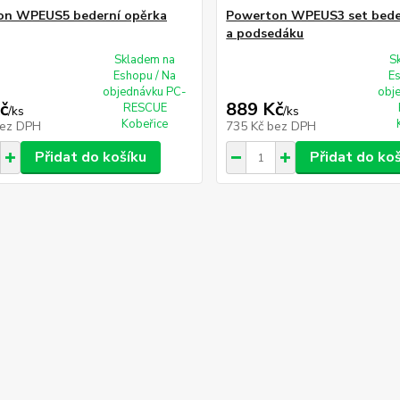
on WPEUS5 bederní opěrka
Powerton WPEUS3 set bede
a podsedáku
Skladem na
S
Eshopu / Na
E
objednávku PC-
obj
č
889 Kč
RESCUE
/
ks
/
ks
Kobeřice
ez DPH
735 Kč
bez DPH
Přidat do košíku
Přidat do ko