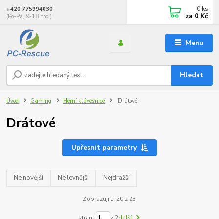
0
ks
+420 775994030
za
0 Kč
(Po-Pá, 9-18 hod.)
Menu
Hledat
Úvod
Gaming
Herní klávesnice
Drátové
Drátové
Upřesnit parametry
Nejnovější
Nejlevnější
Nejdražší
Zobrazuji 1-20 z 23
strana
z 2
další