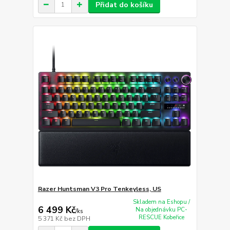
Přidat do košíku
Razer Huntsman V3 Pro Tenkeyless, US
Skladem na Eshopu /
6 499 Kč
Na objednávku PC-
/
ks
RESCUE Kobeřice
5 371 Kč
bez DPH