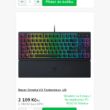
Přidat do košíku
Razer Ornata V3 Tenkeyless, US
Skladem na Eshopu /
2 109 Kč
Na objednávku PC-
/
ks
RESCUE Kobeřice
1 743 Kč
bez DPH