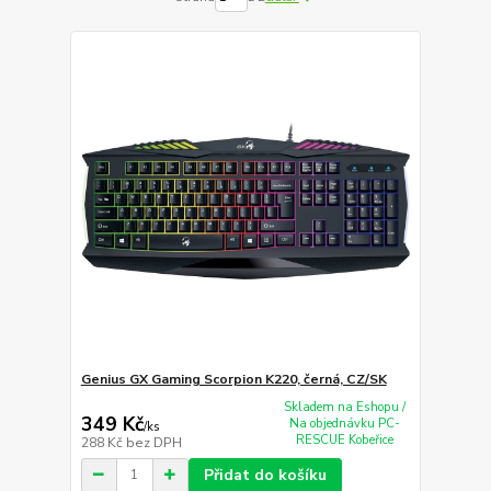
Genius GX Gaming Scorpion K220, černá, CZ/SK
Skladem na Eshopu /
349 Kč
Na objednávku PC-
/
ks
RESCUE Kobeřice
288 Kč
bez DPH
Přidat do košíku