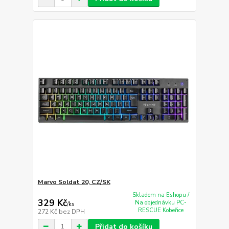
Marvo Soldat 20, CZ/SK
Skladem na Eshopu /
329 Kč
Na objednávku PC-
/
ks
RESCUE Kobeřice
272 Kč
bez DPH
Přidat do košíku