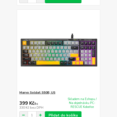
Marvo Soldat S50B, US
Skladem na Eshopu /
399 Kč
Na objednávku PC-
/
ks
RESCUE Kobeřice
330 Kč
bez DPH
Přidat do košíku