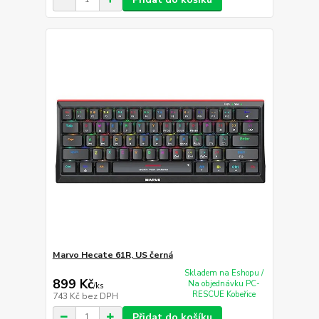
Marvo Hecate 61R, US černá
Skladem na Eshopu /
899 Kč
Na objednávku PC-
/
ks
RESCUE Kobeřice
743 Kč
bez DPH
Přidat do košíku