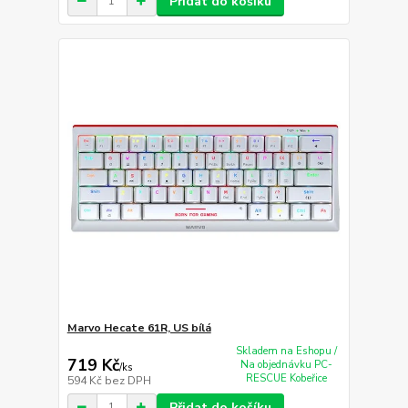
Přidat do košíku
Marvo Hecate 61R, US bílá
Skladem na Eshopu /
719 Kč
Na objednávku PC-
/
ks
RESCUE Kobeřice
594 Kč
bez DPH
Přidat do košíku