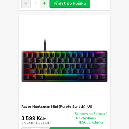
Přidat do košíku
Razer Huntsman Mini (Purple Switch), US
Skladem na Eshopu /
3 599 Kč
Na objednávku PC-
/
ks
RESCUE Kobeřice
2 974 Kč
bez DPH