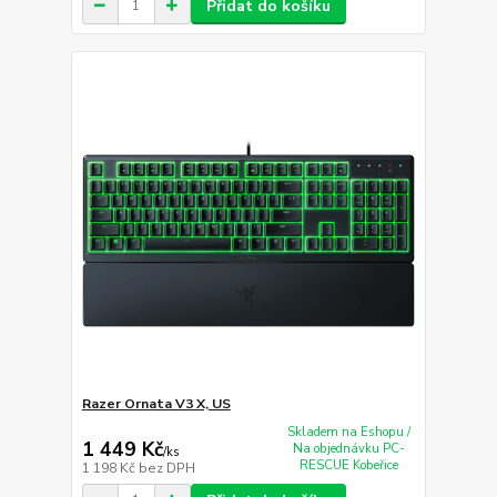
Přidat do košíku
Razer Ornata V3 X, US
Skladem na Eshopu /
1 449 Kč
Na objednávku PC-
/
ks
RESCUE Kobeřice
1 198 Kč
bez DPH