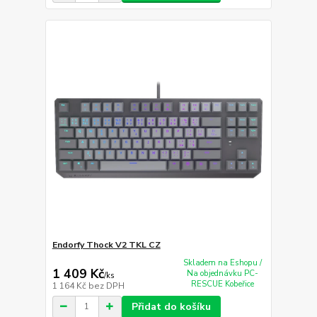
Endorfy Thock V2 TKL CZ
Skladem na Eshopu /
1 409 Kč
Na objednávku PC-
/
ks
RESCUE Kobeřice
1 164 Kč
bez DPH
Přidat do košíku