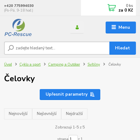
0
ks
+420 775994030
za
0 Kč
(Po-Pá, 9-18 hod.)
Menu
Hledat
Úvod
Cyklo a sport
Camping a Outdoor
Svítilny
Čelovky
Čelovky
Upřesnit parametry
Nejnovější
Nejlevnější
Nejdražší
Zobrazuji 1-5 z 5
strana
z 1