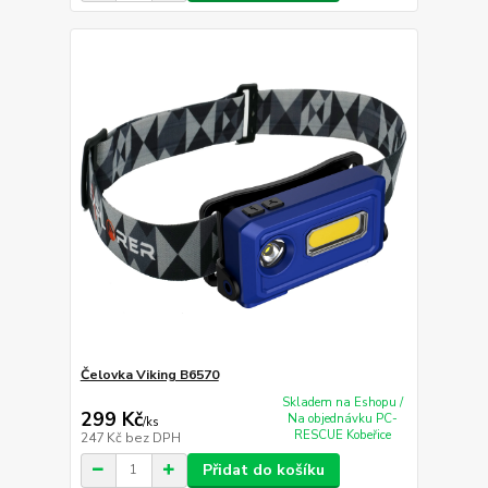
Čelovka Viking B6570
Skladem na Eshopu /
299 Kč
Na objednávku PC-
/
ks
RESCUE Kobeřice
247 Kč
bez DPH
Přidat do košíku