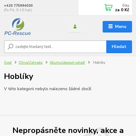
0
ks
+420 775994030
za
0 Kč
(Po-Pá, 9-18 hod.)
Menu
Hledat
Úvod
Dílna/Zahrada
Akumulátorové nářadí
Hoblíky
Hoblíky
V této kategorii nebylo nalezeno žádné zboží.
Nepropásněte novinky, akce a