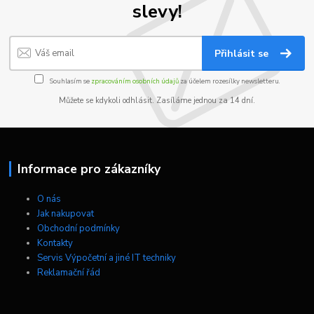
slevy!
Přihlásit se
Souhlasím se
zpracováním osobních údajů
za účelem rozesílky newsletteru.
Můžete se kdykoli odhlásit. Zasíláme jednou za 14 dní.
Informace pro zákazníky
O nás
Jak nakupovat
Obchodní podmínky
Kontakty
Servis Výpočetní a jiné IT techniky
Reklamační řád