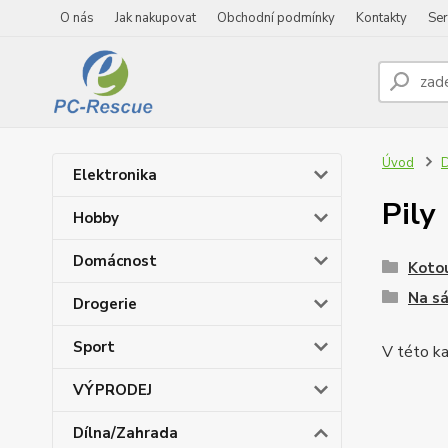
O nás
Jak nakupovat
Obchodní podmínky
Kontakty
Ser
Úvod
D
Elektronika
Pily
Hobby
Domácnost
Koto
Na s
Drogerie
Sport
V této ka
VÝPRODEJ
Dílna/Zahrada