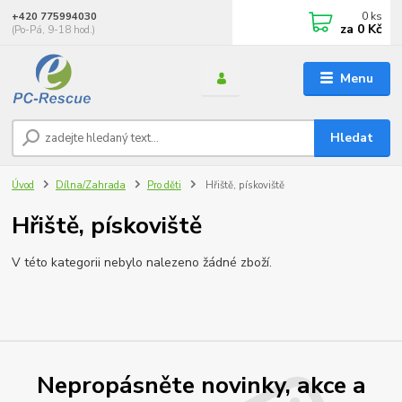
0
ks
+420 775994030
za
0 Kč
(Po-Pá, 9-18 hod.)
Menu
Hledat
Úvod
Dílna/Zahrada
Pro děti
Hřiště, pískoviště
Hřiště, pískoviště
V této kategorii nebylo nalezeno žádné zboží.
Nepropásněte novinky, akce a