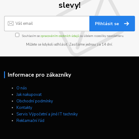
slevy!
Přihlásit se
Souhlasím se
zpracováním osobních údajů
za účelem rozesílky newsletteru.
Můžete se kdykoli odhlásit. Zasíláme jednou za 14 dní.
Informace pro zákazníky
O nás
Jak nakupovat
Obchodní podmínky
Kontakty
Servis Výpočetní a jiné IT techniky
Reklamační řád