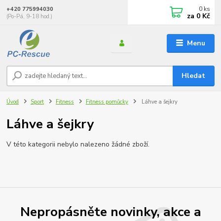
0
ks
+420 775994030
za
0 Kč
(Po-Pá, 9-18 hod.)
Menu
Hledat
Úvod
Sport
Fitness
Fitness pomůcky
Láhve a šejkry
Láhve a šejkry
V této kategorii nebylo nalezeno žádné zboží.
Nepropásněte novinky, akce a