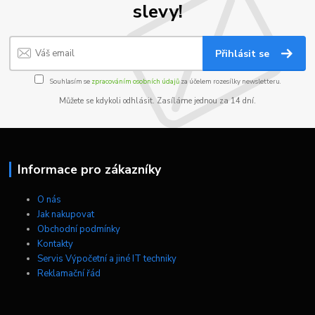
slevy!
Přihlásit se
Souhlasím se
zpracováním osobních údajů
za účelem rozesílky newsletteru.
Můžete se kdykoli odhlásit. Zasíláme jednou za 14 dní.
Informace pro zákazníky
O nás
Jak nakupovat
Obchodní podmínky
Kontakty
Servis Výpočetní a jiné IT techniky
Reklamační řád