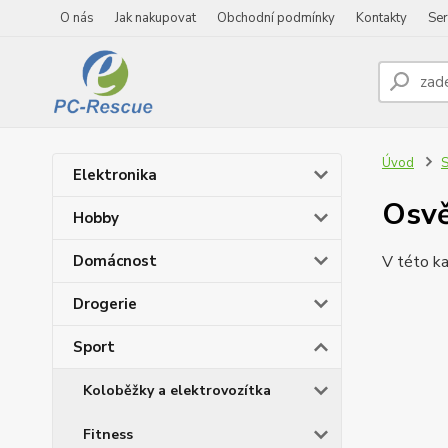
O nás
Jak nakupovat
Obchodní podmínky
Kontakty
Ser
Úvod
S
Elektronika
Osvě
Hobby
Domácnost
V této ka
Drogerie
Sport
Koloběžky a elektrovozítka
Fitness