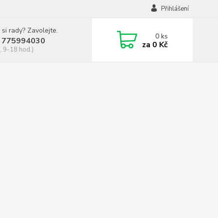
Přihlášení
 si rady? Zavolejte.
0
ks
 775994030
za
0 Kč
, 9-18 hod.)