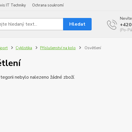
vis IT Techniky
Ochrana soukromí
Nevíte
Hledat
+420
(Po-Pá
port
Cyklistika
Příslušenství na kolo
Osvětlení
tlení
tegorii nebylo nalezeno žádné zboží.