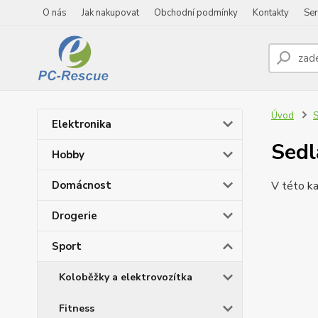
O nás
Jak nakupovat
Obchodní podmínky
Kontakty
Ser
Úvod
S
Elektronika
Sedl
Hobby
Domácnost
V této ka
Drogerie
Sport
Koloběžky a elektrovozítka
Fitness