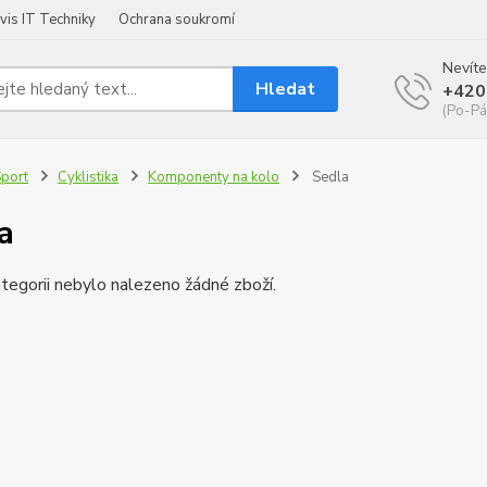
vis IT Techniky
Ochrana soukromí
Nevíte
Hledat
+420
(Po-Pá
port
Cyklistika
Komponenty na kolo
Sedla
a
tegorii nebylo nalezeno žádné zboží.