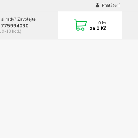
Přihlášení
 si rady? Zavolejte.
0
ks
 775994030
za
0 Kč
, 9-18 hod.)