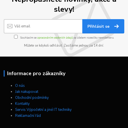
slevy!
Přihlásit se
Souhlasím se
zpracováním osobních údajů
za účelem rozesílky newsletteru.
Můžete se kdykoli odhlásit. Zasíláme jednou za 14 dní.
Informace pro zákazníky
O nás
Jak nakupovat
Obchodní podmínky
Kontakty
Servis Výpočetní a jiné IT techniky
Reklamační řád