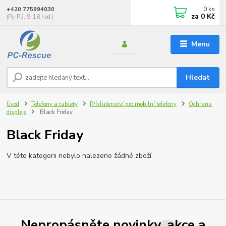
0
ks
+420 775994030
za
0 Kč
(Po-Pá, 9-18 hod.)
Menu
Hledat
Úvod
Telefony a tablety
Příslušenství pro mobilní telefony
Ochrana
displeje
Black Friday
Black Friday
V této kategorii nebylo nalezeno žádné zboží.
Nepropásněte novinky, akce a