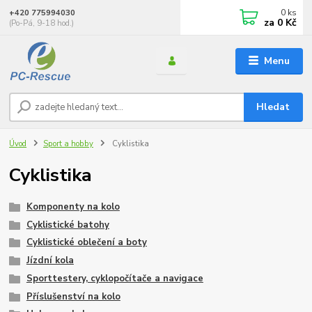
0
ks
+420 775994030
za
0 Kč
(Po-Pá, 9-18 hod.)
Menu
Hledat
Úvod
Sport a hobby
Cyklistika
Cyklistika
Komponenty na kolo
Cyklistické batohy
Cyklistické oblečení a boty
Jízdní kola
Sporttestery, cyklopočítače a navigace
Příslušenství na kolo