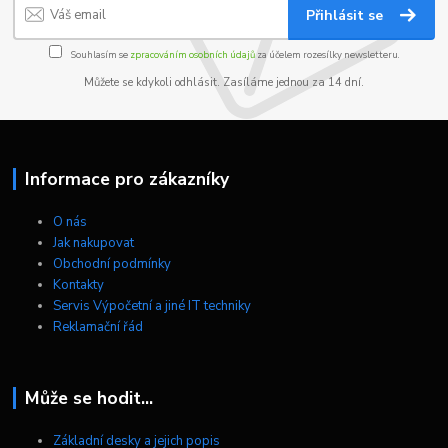
Přihlásit se
Souhlasím se
zpracováním osobních údajů
za účelem rozesílky newsletteru.
Můžete se kdykoli odhlásit. Zasíláme jednou za 14 dní.
Informace pro zákazníky
O nás
Jak nakupovat
Obchodní podmínky
Kontakty
Servis Výpočetní a jiné IT techniky
Reklamační řád
Může se hodit...
Základní desky a jejich popis