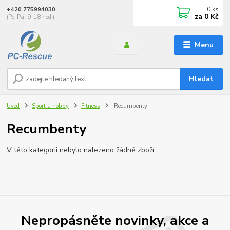
0
ks
+420 775994030
za
0 Kč
(Po-Pá, 9-18 hod.)
Menu
Hledat
Úvod
Sport a hobby
Fitness
Recumbenty
Recumbenty
V této kategorii nebylo nalezeno žádné zboží.
Nepropásněte novinky, akce a