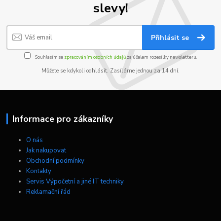
slevy!
Přihlásit se
Souhlasím se
zpracováním osobních údajů
za účelem rozesílky newsletteru.
Můžete se kdykoli odhlásit. Zasíláme jednou za 14 dní.
Informace pro zákazníky
O nás
Jak nakupovat
Obchodní podmínky
Kontakty
Servis Výpočetní a jiné IT techniky
Reklamační řád