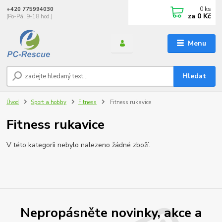
0
ks
+420 775994030
za
0 Kč
(Po-Pá, 9-18 hod.)
Menu
Hledat
Úvod
Sport a hobby
Fitness
Fitness rukavice
Fitness rukavice
V této kategorii nebylo nalezeno žádné zboží.
Nepropásněte novinky, akce a