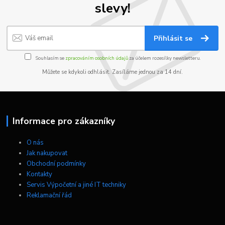
slevy!
Přihlásit se
Souhlasím se
zpracováním osobních údajů
za účelem rozesílky newsletteru.
Můžete se kdykoli odhlásit. Zasíláme jednou za 14 dní.
Informace pro zákazníky
O nás
Jak nakupovat
Obchodní podmínky
Kontakty
Servis Výpočetní a jiné IT techniky
Reklamační řád