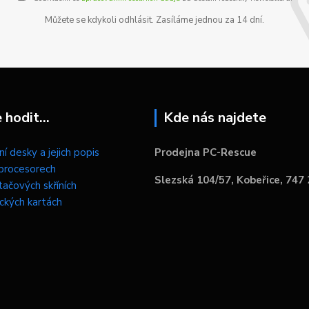
Můžete se kdykoli odhlásit. Zasíláme jednou za 14 dní.
hodit...
Kde nás najdete
í desky a jejich popis
Prodejna PC-Rescue
procesorech
Slezská 104/57, Kobeřice, 747
tačových skříních
ických kartách