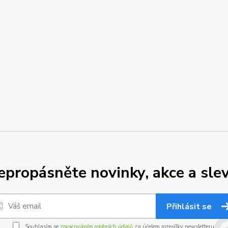
epropásněte novinky, akce a slev
Přihlásit se
Souhlasím se
zpracováním osobních údajů
za účelem rozesílky newsletteru.