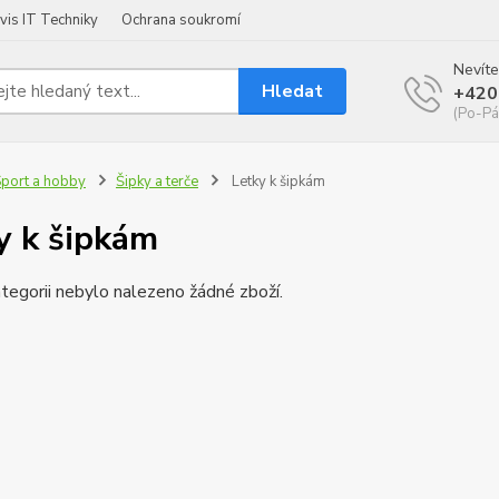
vis IT Techniky
Ochrana soukromí
Nevíte
Hledat
+420
(Po-Pá
port a hobby
Šipky a terče
Letky k šipkám
y k šipkám
tegorii nebylo nalezeno žádné zboží.