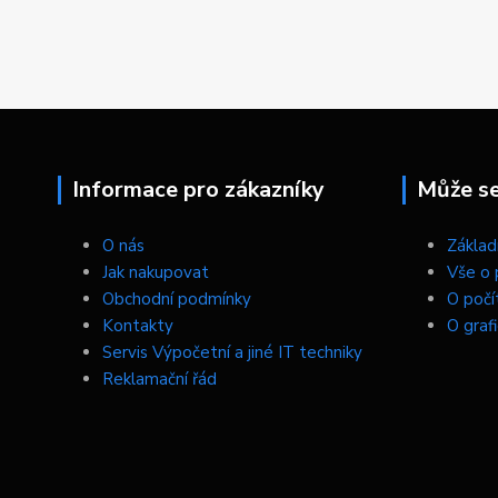
Informace pro zákazníky
Může se 
O nás
Základn
Jak nakupovat
Vše o 
Obchodní podmínky
O počí
Kontakty
O graf
Servis Výpočetní a jiné IT techniky
Reklamační řád