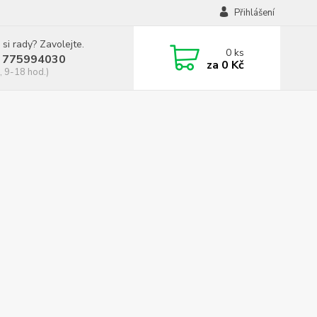
Přihlášení
 si rady? Zavolejte.
0
ks
 775994030
za
0 Kč
, 9-18 hod.)