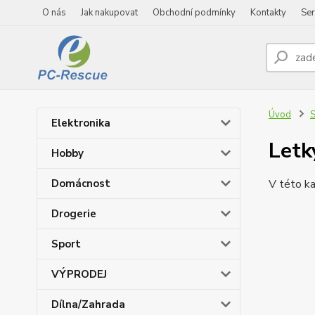
O nás
Jak nakupovat
Obchodní podmínky
Kontakty
Ser
Úvod
S
Elektronika
Letk
Hobby
Domácnost
V této ka
Drogerie
Sport
VÝPRODEJ
Dílna/Zahrada