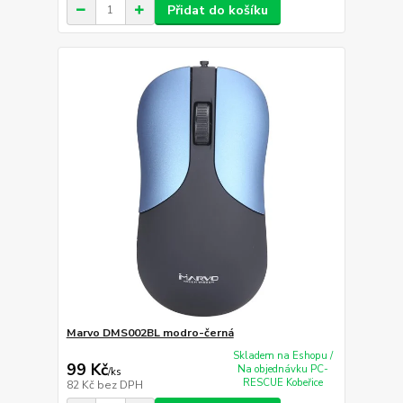
Přidat do košíku
Marvo DMS002BL modro-černá
Skladem na Eshopu /
99 Kč
Na objednávku PC-
/
ks
RESCUE Kobeřice
82 Kč
bez DPH