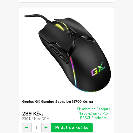
Genius GX Gaming Scorpion M700, černá
Skladem na Eshopu /
289 Kč
Na objednávku PC-
/
ks
RESCUE Kobeřice
239 Kč
bez DPH
Přidat do košíku