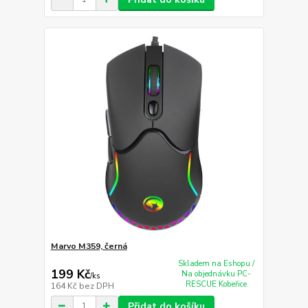
Marvo M359, černá
Skladem na Eshopu /
199 Kč
Na objednávku PC-
/
ks
RESCUE Kobeřice
164 Kč
bez DPH
Přidat do košíku