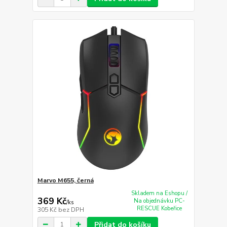
Marvo M655, černá
Skladem na Eshopu /
369 Kč
Na objednávku PC-
/
ks
RESCUE Kobeřice
305 Kč
bez DPH
Přidat do košíku