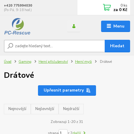
0
ks
+420 775994030
za
0 Kč
(Po-Pá, 9-18 hod.)
Menu
Hledat
Úvod
Gaming
Herní příslušenství
Herní myši
Drátové
Drátové
Upřesnit parametry
Nejnovější
Nejlevnější
Nejdražší
Zobrazuji 1-20 z 31
strana
z 2
další