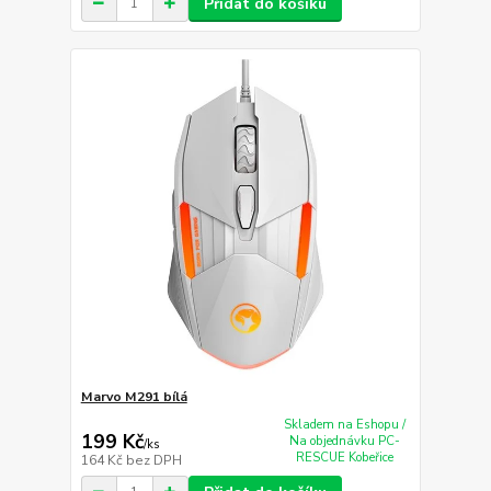
Přidat do košíku
Marvo M291 bílá
Skladem na Eshopu /
199 Kč
Na objednávku PC-
/
ks
RESCUE Kobeřice
164 Kč
bez DPH