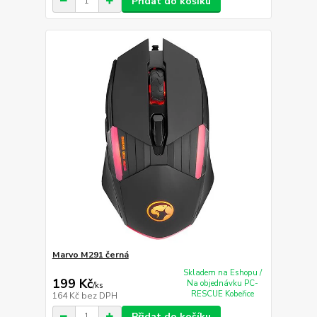
Přidat do košíku
Marvo M291 černá
Skladem na Eshopu /
199 Kč
Na objednávku PC-
/
ks
RESCUE Kobeřice
164 Kč
bez DPH
Přidat do košíku