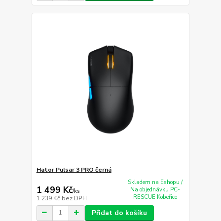
Hator Pulsar 3 PRO černá
Skladem na Eshopu /
1 499 Kč
Na objednávku PC-
/
ks
RESCUE Kobeřice
1 239 Kč
bez DPH
Přidat do košíku