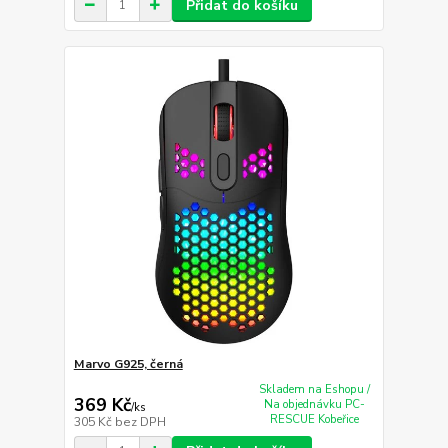
Přidat do košíku
Marvo G925, černá
Skladem na Eshopu /
369 Kč
Na objednávku PC-
/
ks
RESCUE Kobeřice
305 Kč
bez DPH