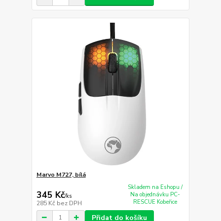
Marvo M727, bílá
Skladem na Eshopu /
345 Kč
Na objednávku PC-
/
ks
RESCUE Kobeřice
285 Kč
bez DPH
Přidat do košíku