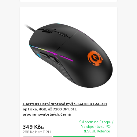
CANYON Herní drátová myš SHADDER GM-321,
optická, RGB, až 7200 DPI, 6tl.
programovatelných, černá
Skladem na Eshopu /
349 Kč
Na objednávku PC-
/
ks
RESCUE Kobeřice
288 Kč
bez DPH