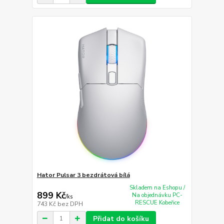
Hator Pulsar 3 bezdrátová bílá
Skladem na Eshopu /
899 Kč
Na objednávku PC-
/
ks
RESCUE Kobeřice
743 Kč
bez DPH
Přidat do košíku