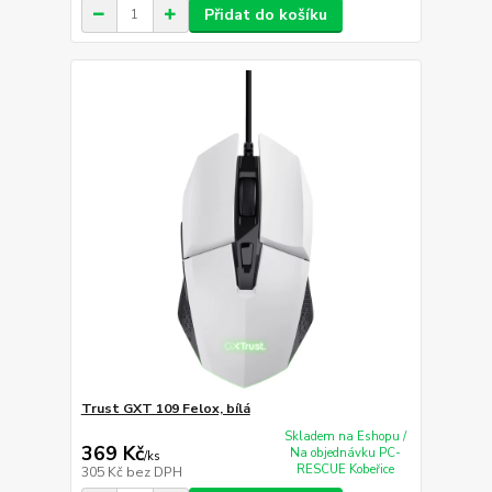
Přidat do košíku
Trust GXT 109 Felox, bílá
Skladem na Eshopu /
369 Kč
Na objednávku PC-
/
ks
RESCUE Kobeřice
305 Kč
bez DPH