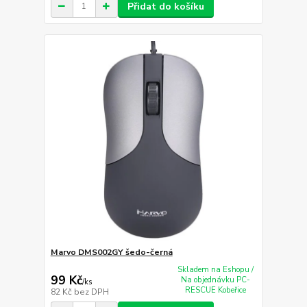
Přidat do košíku
Marvo DMS002GY šedo-černá
Skladem na Eshopu /
99 Kč
Na objednávku PC-
/
ks
RESCUE Kobeřice
82 Kč
bez DPH