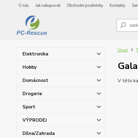
O nás
Jak nakupovat
Obchodní podmínky
Kontakty
Ser
Úvod
T
Elektronika
Gala
Hobby
Domácnost
V této ka
Drogerie
Sport
VÝPRODEJ
Dílna/Zahrada