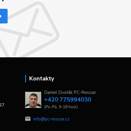
Kontakty
Daniel Dvořák PC-Rescue
+420 775994030
 27
(Po-Pá, 9-18 hod.)
info@pc-rescue.cz