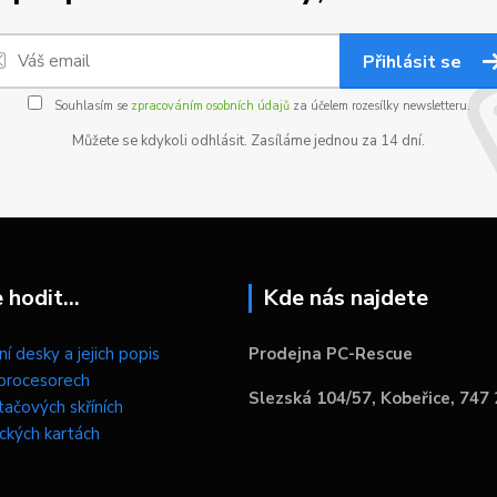
Přihlásit se
Souhlasím se
zpracováním osobních údajů
za účelem rozesílky newsletteru.
Můžete se kdykoli odhlásit. Zasíláme jednou za 14 dní.
hodit...
Kde nás najdete
í desky a jejich popis
Prodejna PC-Rescue
procesorech
Slezská 104/57, Kobeřice, 747
tačových skříních
ických kartách