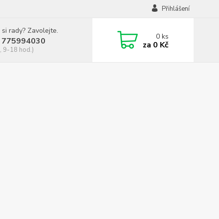
Přihlášení
 si rady? Zavolejte.
0
ks
 775994030
za
0 Kč
, 9-18 hod.)