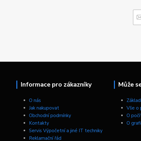
Informace pro zákazníky
Může se 
O nás
Základn
Jak nakupovat
Vše o 
Obchodní podmínky
O počí
Kontakty
O graf
Servis Výpočetní a jiné IT techniky
Reklamační řád