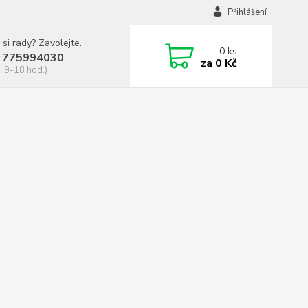
Přihlášení
 si rady? Zavolejte.
0
ks
 775994030
za
0 Kč
, 9-18 hod.)