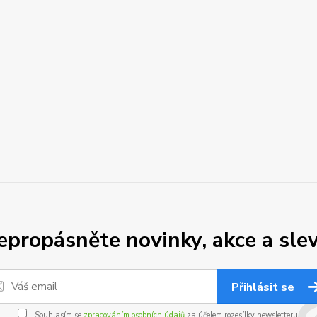
epropásněte novinky, akce a slev
Přihlásit se
Souhlasím se
zpracováním osobních údajů
za účelem rozesílky newsletteru.