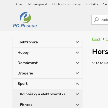
O nás
Jak nakupovat
Obchodní podmínky
Kontakty
Ser
Úvod
S
Elektronika
Hors
Hobby
Domácnost
V této ka
Drogerie
Sport
Koloběžky a elektrovozítka
Fitness