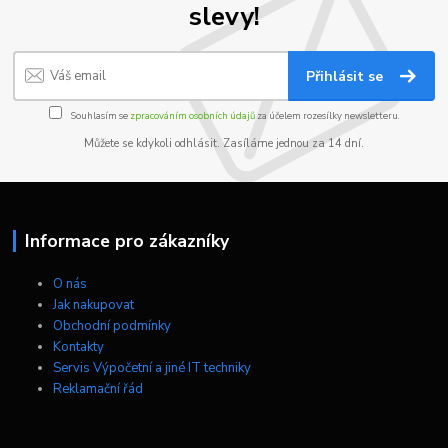
slevy!
Přihlásit se
Souhlasím se
zpracováním osobních údajů
za účelem rozesílky newsletteru.
Můžete se kdykoli odhlásit. Zasíláme jednou za 14 dní.
Informace pro zákazníky
O nás
Jak nakupovat
Obchodní podmínky
Kontakty
Servis Výpočetní a jiné IT techniky
Reklamační řád