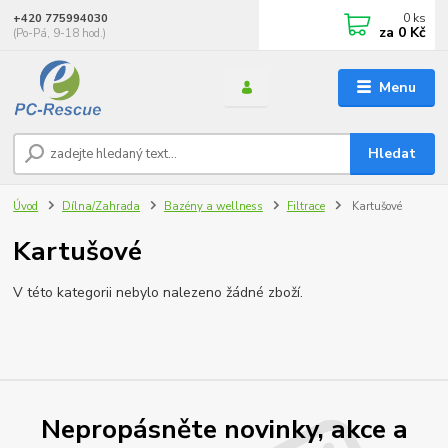
0
ks
+420 775994030
za
0 Kč
(Po-Pá, 9-18 hod.)
Menu
Hledat
Úvod
Dílna/Zahrada
Bazény a wellness
Filtrace
Kartušové
Kartušové
V této kategorii nebylo nalezeno žádné zboží.
Nepropásněte novinky, akce a