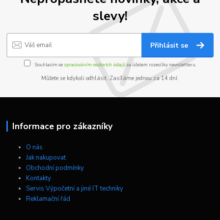
slevy!
Přihlásit se
Souhlasím se
zpracováním osobních údajů
za účelem rozesílky newsletteru.
Můžete se kdykoli odhlásit. Zasíláme jednou za 14 dní.
Informace pro zákazníky
O nás
Jak nakupovat
Obchodní podmínky
Kontakty
Servis Výpočetní a jiné IT techniky
Reklamační řád