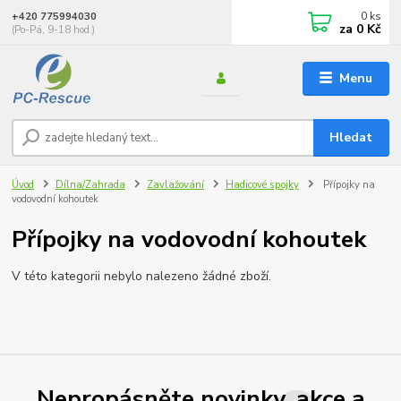
0
ks
+420 775994030
za
0 Kč
(Po-Pá, 9-18 hod.)
Menu
Hledat
Úvod
Dílna/Zahrada
Zavlažování
Hadicové spojky
Přípojky na
vodovodní kohoutek
Přípojky na vodovodní kohoutek
V této kategorii nebylo nalezeno žádné zboží.
Nepropásněte novinky, akce a