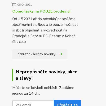
06.04.2021
Objednávky na POUZE prodejnu!
Od 1.5.2021 až do odvolání nezasíláme
zboží kurýrní službou a je pouze možnost
si zboží objednat a vyzvednout na
Prodejně a Servisu PC-Rescue v Kobeři...
číst celé
Zobrazit všechny novinky
Nepropásněte novinky, akce
a slevy!
Můžete se kdykoli odhlásit. Zasíláme
jednou za 14 dní.
Přihlásit se