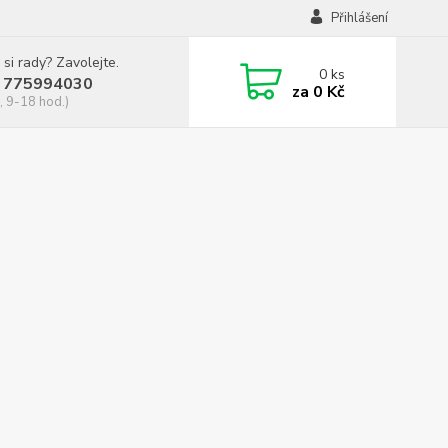
Přihlášení
 si rady? Zavolejte.
0
ks
 775994030
za
0 Kč
, 9-18 hod.)