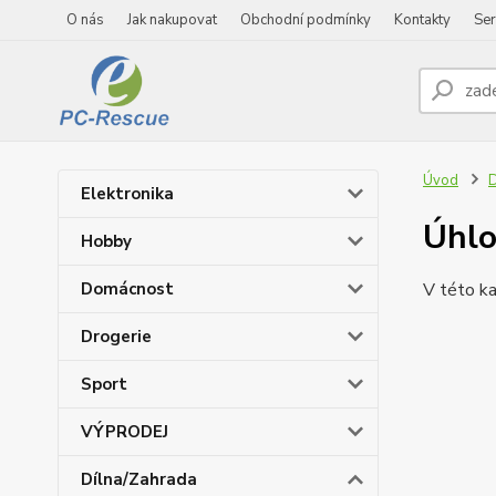
O nás
Jak nakupovat
Obchodní podmínky
Kontakty
Ser
Úvod
D
Elektronika
Úhlo
Hobby
Domácnost
V této ka
Drogerie
Sport
VÝPRODEJ
Dílna/Zahrada