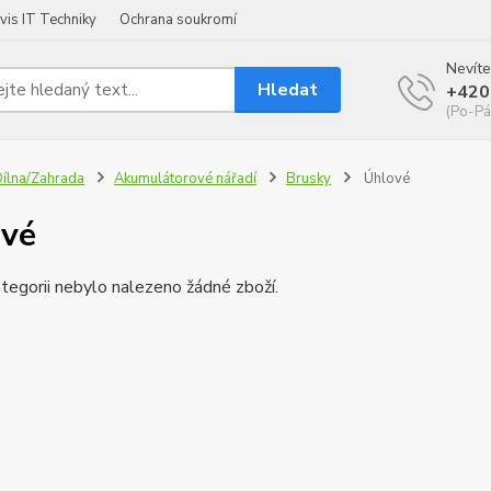
vis IT Techniky
Ochrana soukromí
Nevíte
Hledat
+420
(Po-Pá
ílna/Zahrada
Akumulátorové nářadí
Brusky
Úhlové
vé
tegorii nebylo nalezeno žádné zboží.