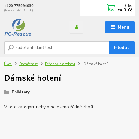
0
ks
+420 775994030
za
0 Kč
(Po-Pá, 9-18 hod.)
Menu
Hledat
Úvod
Domácnost
Péče o tělo a zdraví
Dámské holení
Dámské holení
Epilátory
V této kategorii nebylo nalezeno žádné zboží.