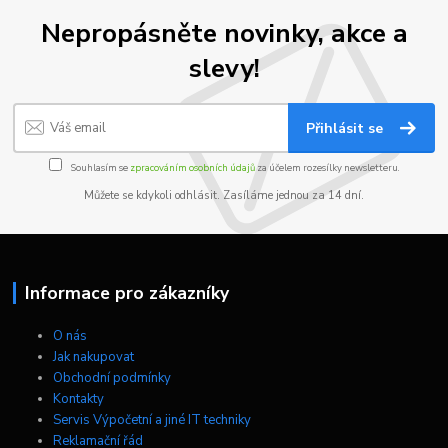
Nepropásněte novinky, akce a
slevy!
Přihlásit se
Souhlasím se
zpracováním osobních údajů
za účelem rozesílky newsletteru.
Můžete se kdykoli odhlásit. Zasíláme jednou za 14 dní.
Informace pro zákazníky
O nás
Jak nakupovat
Obchodní podmínky
Kontakty
Servis Výpočetní a jiné IT techniky
Reklamační řád