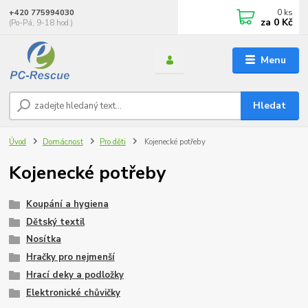
0
ks
+420 775994030
za
0 Kč
(Po-Pá, 9-18 hod.)
Menu
Hledat
Úvod
Domácnost
Pro děti
Kojenecké potřeby
Kojenecké potřeby
Koupání a hygiena
Dětský textil
Nosítka
Hračky pro nejmenší
Hrací deky a podložky
Elektronické chůvičky