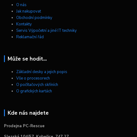
O nás
Jak nakupovat
Obchodní podmínky
Kontakty
Servis Výpočetní a jiné IT techniky
Reklamační řád
Může se hodit...
Základní desky a jejich popis
Vše o procesorech
O počítačových skříních
O grafických kartách
Kde nás najdete
Prodejna PC-Rescue
Slezská 104/57, Kobeřice, 747 27