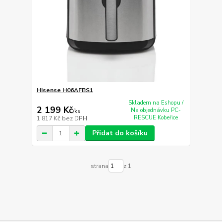
Hisense H06AFBS1
Skladem na Eshopu /
2 199 Kč
Na objednávku PC-
/
ks
RESCUE Kobeřice
1 817 Kč
bez DPH
Přidat do košíku
strana
z 1