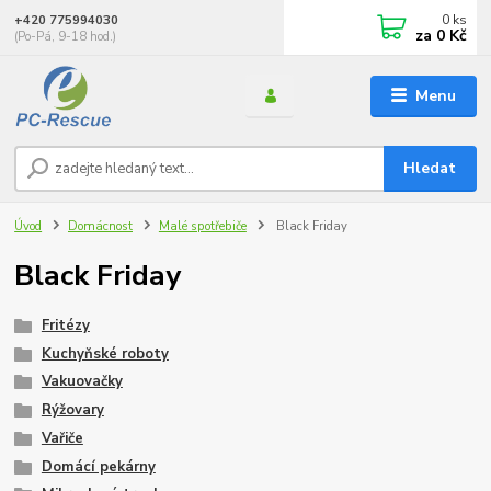
0
ks
+420 775994030
za
0 Kč
(Po-Pá, 9-18 hod.)
Menu
Hledat
Úvod
Domácnost
Malé spotřebiče
Black Friday
Black Friday
Fritézy
Kuchyňské roboty
Vakuovačky
Rýžovary
Vařiče
Domácí pekárny