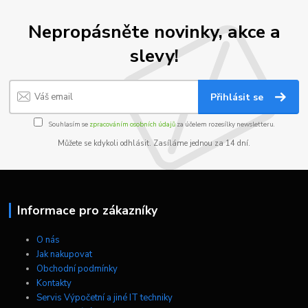
Nepropásněte novinky, akce a
slevy!
Přihlásit se
Souhlasím se
zpracováním osobních údajů
za účelem rozesílky newsletteru.
Můžete se kdykoli odhlásit. Zasíláme jednou za 14 dní.
Informace pro zákazníky
O nás
Jak nakupovat
Obchodní podmínky
Kontakty
Servis Výpočetní a jiné IT techniky