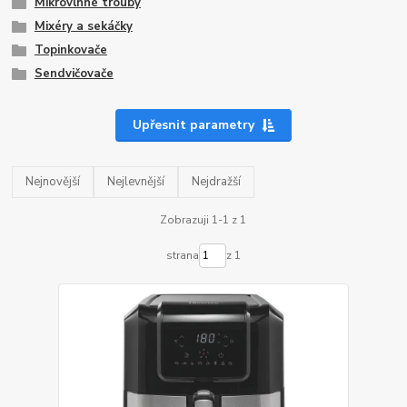
Mikrovlnné trouby
Mixéry a sekáčky
Topinkovače
Sendvičovače
Upřesnit parametry
Nejnovější
Nejlevnější
Nejdražší
Zobrazuji 1-1 z 1
strana
z 1