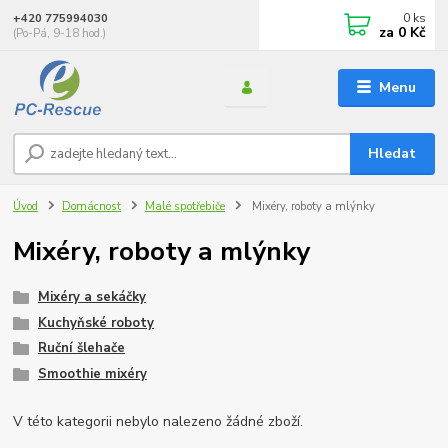
0
ks
+420 775994030
za
0 Kč
(Po-Pá, 9-18 hod.)
Menu
Hledat
Úvod
Domácnost
Malé spotřebiče
Mixéry, roboty a mlýnky
Mixéry, roboty a mlýnky
Mixéry a sekáčky
Kuchyňské roboty
Ruční šlehače
Smoothie mixéry
V této kategorii nebylo nalezeno žádné zboží.