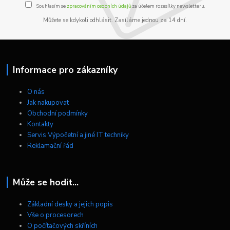
Souhlasím se
zpracováním osobních údajů
za účelem rozesílky newsletteru.
Můžete se kdykoli odhlásit. Zasíláme jednou za 14 dní.
Informace pro zákazníky
O nás
Jak nakupovat
Obchodní podmínky
Kontakty
Servis Výpočetní a jiné IT techniky
Reklamační řád
Může se hodit...
Základní desky a jejich popis
Vše o procesorech
O počítačových skříních