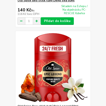
Old Spice deo stick tuhý Deep sea 50ml
Skladem na Eshopu /
140 Kč
Na objednávku PC-
/
ks
RESCUE Kobeřice
116 Kč
bez DPH
Přidat do košíku
Old Spice Deo stick tuhý Epic Legend 50ml