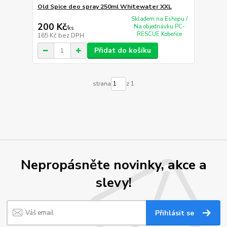
Old Spice deo spray 250ml Whitewater XXL
Skladem na Eshopu /
200 Kč
Na objednávku PC-
/
ks
RESCUE Kobeřice
165 Kč
bez DPH
Přidat do košíku
strana
z 1
Nepropásněte novinky, akce a
slevy!
Přihlásit se