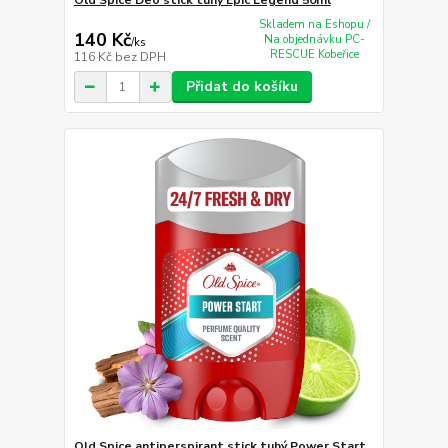
Skladem na Eshopu /
140 Kč
Na objednávku PC-
/
ks
RESCUE Kobeřice
116 Kč
bez DPH
Přidat do košíku
Old Spice antiperspirant stick tuhý Power Start