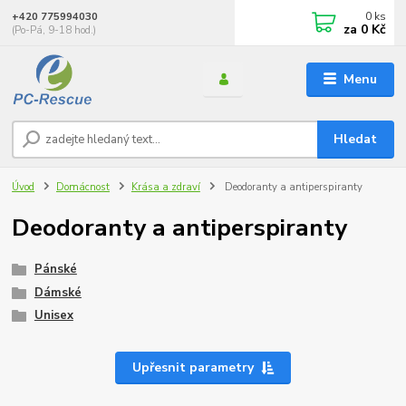
0
ks
+420 775994030
za
0 Kč
(Po-Pá, 9-18 hod.)
Menu
Hledat
Úvod
Domácnost
Krása a zdraví
Deodoranty a antiperspiranty
Deodoranty a antiperspiranty
Pánské
Dámské
Unisex
Upřesnit parametry