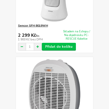
Sencor SFH 8019WH
Skladem na Eshopu /
2 299 Kč
Na objednávku PC-
/
ks
RESCUE Kobeřice
1 900 Kč
bez DPH
Přidat do košíku