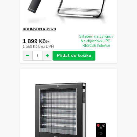
ROHNSON R-6070
Skladem na Eshopu /
1 899 Kč
Na objednávku PC-
/
ks
RESCUE Kobeřice
1 569 Kč
bez DPH
Přidat do košíku