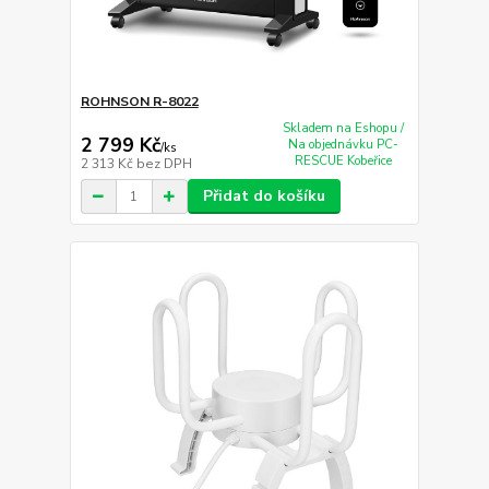
ROHNSON R-8022
Skladem na Eshopu /
2 799 Kč
Na objednávku PC-
/
ks
RESCUE Kobeřice
2 313 Kč
bez DPH
Přidat do košíku