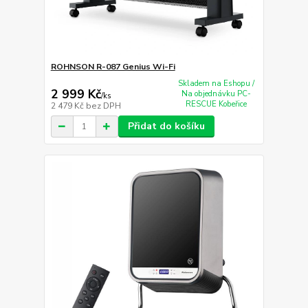
ROHNSON R-087 Genius Wi-Fi
Skladem na Eshopu /
2 999 Kč
Na objednávku PC-
/
ks
RESCUE Kobeřice
2 479 Kč
bez DPH
Přidat do košíku