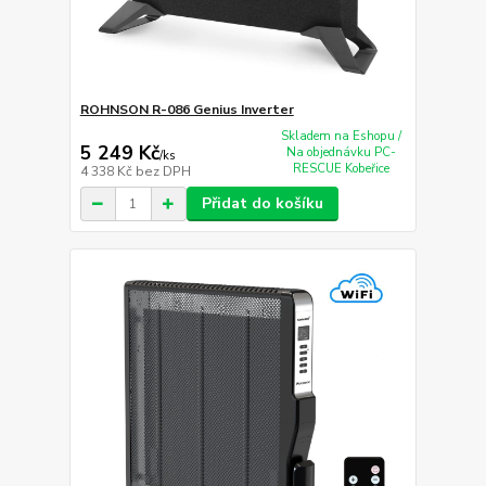
ROHNSON R-086 Genius Inverter
Skladem na Eshopu /
5 249 Kč
Na objednávku PC-
/
ks
RESCUE Kobeřice
4 338 Kč
bez DPH
Přidat do košíku