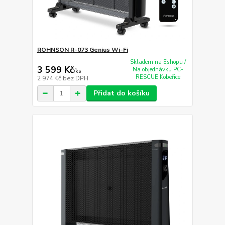
ROHNSON R-073 Genius Wi-Fi
Skladem na Eshopu /
3 599 Kč
Na objednávku PC-
/
ks
RESCUE Kobeřice
2 974 Kč
bez DPH
Přidat do košíku