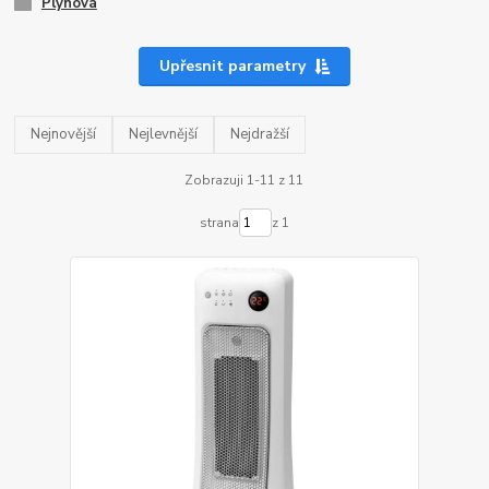
Plynová
Upřesnit parametry
Nejnovější
Nejlevnější
Nejdražší
Zobrazuji 1-11 z 11
strana
z 1