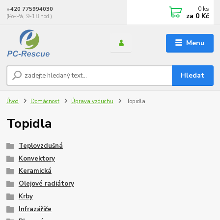
0
ks
+420 775994030
za
0 Kč
(Po-Pá, 9-18 hod.)
Menu
Hledat
Úvod
Domácnost
Úprava vzduchu
Topidla
Topidla
Teplovzdušná
Konvektory
Keramická
Olejové radiátory
Krby
Infrazářiče