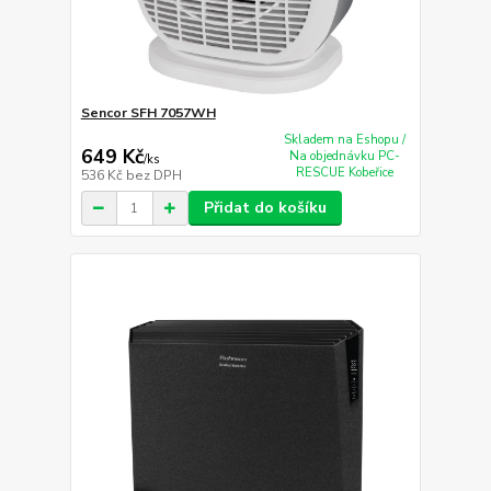
Sencor SFH 7057WH
Skladem na Eshopu /
649 Kč
Na objednávku PC-
/
ks
RESCUE Kobeřice
536 Kč
bez DPH
Přidat do košíku