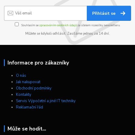
Přihlásit se
Souhlasím se
zpracováním osobních údajů
za účelem rozesílky newsletteru.
Můžete se kdykoli odhlásit. Zasíláme jednou za 14 dní.
Informace pro zákazníky
O nás
Jak nakupovat
Obchodní podmínky
Kontakty
Servis Výpočetní a jiné IT techniky
Reklamační řád
Může se hodit...