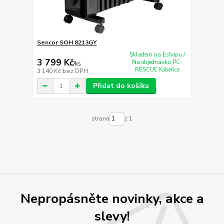
Sencor SOH 8213GY
Skladem na Eshopu /
3 799 Kč
Na objednávku PC-
/
ks
RESCUE Kobeřice
3 140 Kč
bez DPH
Přidat do košíku
strana
z 1
Nepropásněte novinky, akce a
slevy!