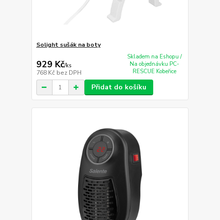
Solight sušák na boty
Skladem na Eshopu /
929 Kč
Na objednávku PC-
/
ks
RESCUE Kobeřice
768 Kč
bez DPH
Přidat do košíku