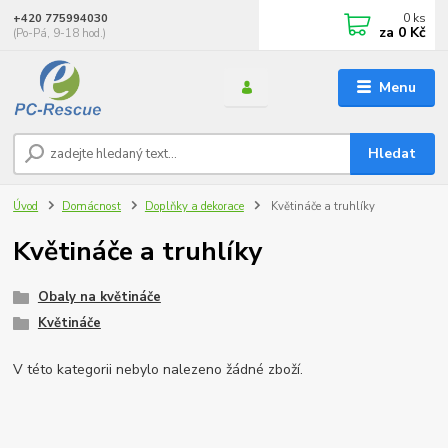
0
ks
+420 775994030
za
0 Kč
(Po-Pá, 9-18 hod.)
Menu
Hledat
Úvod
Domácnost
Doplňky a dekorace
Květináče a truhlíky
Květináče a truhlíky
Obaly na květináče
Květináče
V této kategorii nebylo nalezeno žádné zboží.