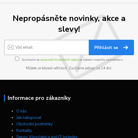
Nepropásněte novinky, akce a
slevy!
Přihlásit se
Souhlasím se
zpracováním osobních údajů
za účelem rozesílky newsletteru.
Můžete se kdykoli odhlásit. Zasíláme jednou za 14 dní.
Informace pro zákazníky
O nás
Jak nakupovat
Obchodní podmínky
Kontakty
Servis Výpočetní a jiné IT techniky